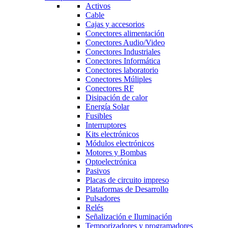
Activos
Cable
Cajas y accesorios
Conectores alimentación
Conectores Audio/Video
Conectores Industriales
Conectores Informática
Conectores laboratorio
Conectores Múliples
Conectores RF
Disipación de calor
Energía Solar
Fusibles
Interruptores
Kits electrónicos
Módulos electrónicos
Motores y Bombas
Optoelectrónica
Pasivos
Placas de circuito impreso
Plataformas de Desarrollo
Pulsadores
Relés
Señalización e Iluminación
Temporizadores y programadores