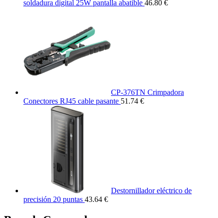
soldadura digital 25W pantalla abatible
46.80 €
CP-376TN Crimpadora
Conectores RJ45 cable pasante
51.74 €
Destornillador eléctrico de
precisión 20 puntas
43.64 €