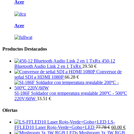
Acer
Acer
Productos Destacados
450-12
Bluetooth Audio Link 2 en 1 TxRx
29.50 €
Conversor de
señal SDI a HDMI 1080P
66.28 €
SI-186F Soldador con temperatura regulable 200ºC - 500ºC
220V/60W
33.51 €
Ofertas
LS-
FFLED10 Laser Rojo-Verde+Gobo+LED
77.78 €
60.00 €
Mushroom 3x 3W RGB