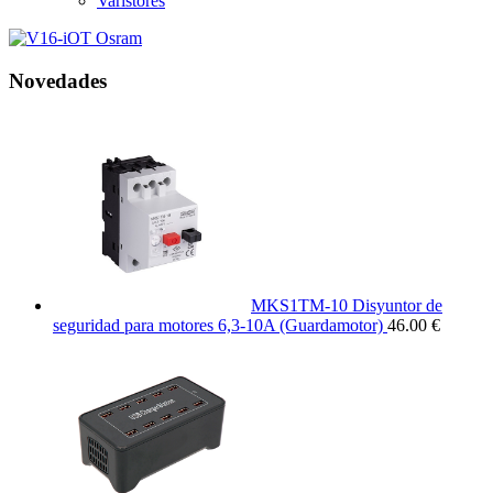
Varistores
Novedades
MKS1TM-10 Disyuntor de
seguridad para motores 6,3-10A (Guardamotor)
46.00 €