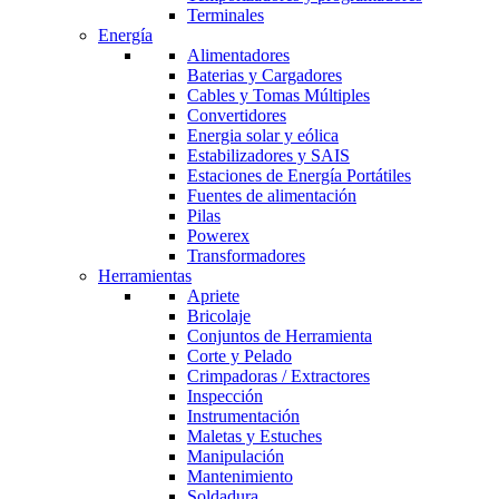
Terminales
Energía
Alimentadores
Baterias y Cargadores
Cables y Tomas Múltiples
Convertidores
Energia solar y eólica
Estabilizadores y SAIS
Estaciones de Energía Portátiles
Fuentes de alimentación
Pilas
Powerex
Transformadores
Herramientas
Apriete
Bricolaje
Conjuntos de Herramienta
Corte y Pelado
Crimpadoras / Extractores
Inspección
Instrumentación
Maletas y Estuches
Manipulación
Mantenimiento
Soldadura