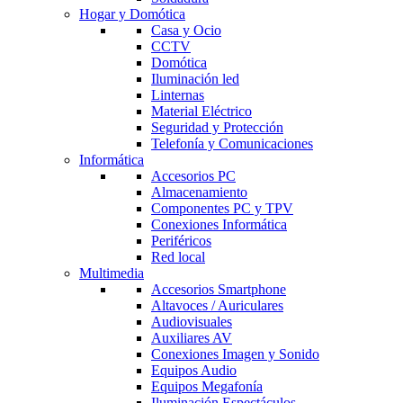
Hogar y Domótica
Casa y Ocio
CCTV
Domótica
Iluminación led
Linternas
Material Eléctrico
Seguridad y Protección
Telefonía y Comunicaciones
Informática
Accesorios PC
Almacenamiento
Componentes PC y TPV
Conexiones Informática
Periféricos
Red local
Multimedia
Accesorios Smartphone
Altavoces / Auriculares
Audiovisuales
Auxiliares AV
Conexiones Imagen y Sonido
Equipos Audio
Equipos Megafonía
Iluminación Espectáculos