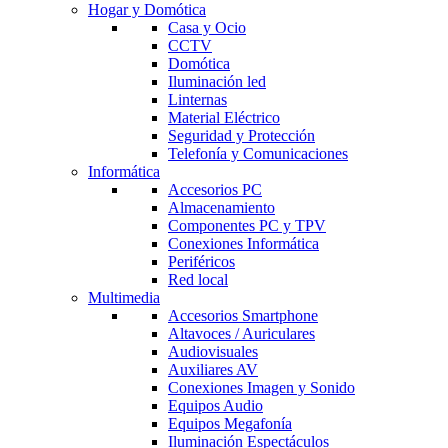
Hogar y Domótica
Casa y Ocio
CCTV
Domótica
Iluminación led
Linternas
Material Eléctrico
Seguridad y Protección
Telefonía y Comunicaciones
Informática
Accesorios PC
Almacenamiento
Componentes PC y TPV
Conexiones Informática
Periféricos
Red local
Multimedia
Accesorios Smartphone
Altavoces / Auriculares
Audiovisuales
Auxiliares AV
Conexiones Imagen y Sonido
Equipos Audio
Equipos Megafonía
Iluminación Espectáculos