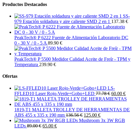
Productos Destacados
SS-
979 Estación soldadura y aire caliente SMD 2 en 1
137.38 €
PeakTech® P 6222 Fuente de Alimentación Laboratorio DC
0 - 30 V / 0 - 5 A
89.90 €
PeakTech® P 5500 Medidor Calidad Aceite de Freír - TPM y
Temperatura
239.90 €
Ofertas
LS-
FFLED10 Laser Rojo-Verde+Gobo+LED
77.78 €
60.00 €
1819-T1 MALETA TROLLEY DE HERRAMIENTAS DE
ABS 455 x 335 x 190 mm
136.56 €
125.00 €
Mushroom 3x 3W RGB
LEDs
89.00 €
65.00 €