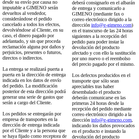
desde su envío por causa no
deberá consignarlo en el albarán
imputable a GIMENO serán
de entrega y comunicarlo a
devueltos al vendedor,
GIMENO (mediante fax o
considerándose el pedido
correo electrónico dirigido a la
cancelado a todos los efectos,
dirección
info@e-gimeno.com
)
devolviéndose al Cliente, en su
en el transcurso de las 24 horas
caso, el dinero pagado por
siguientes a la recepción del
adelantado, y sin que proceda
pedido para poder instar la
reclamación alguna por daños y
devolución del producto
perjuicios, presentes o futuros,
afectado y con ello la sustitución
directos o indirectos.
por uno nuevo o el reembolso
del precio pagado por el mismo.
La entrega se realizará puerta a
puerta en la dirección de entrega
Los defectos producidos en el
indicada en los datos de envío
transporte que sólo sean
del pedido. La modificación
apreciables tras haber
posterior de esta dirección podrá
desembalado el producto
generar una serie de gastos que
deberán comunicarse en las
serán a cargo del Cliente.
primeras 24 horas desde la
recepción del pedido mediante
Los pedidos se entregarán por
correo electrónico dirigido a la
empresa de transportes en la
dirección
info@e-gimeno.com
,
dirección de entrega indicada
indicando los daños provocados
por el Cliente y a la persona que
en el producto e instando la
se haya fijado como receptora de
devolución del producto