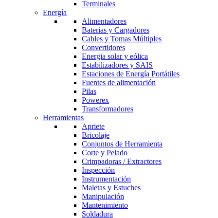
Terminales
Energía
Alimentadores
Baterias y Cargadores
Cables y Tomas Múltiples
Convertidores
Energia solar y eólica
Estabilizadores y SAIS
Estaciones de Energía Portátiles
Fuentes de alimentación
Pilas
Powerex
Transformadores
Herramientas
Apriete
Bricolaje
Conjuntos de Herramienta
Corte y Pelado
Crimpadoras / Extractores
Inspección
Instrumentación
Maletas y Estuches
Manipulación
Mantenimiento
Soldadura