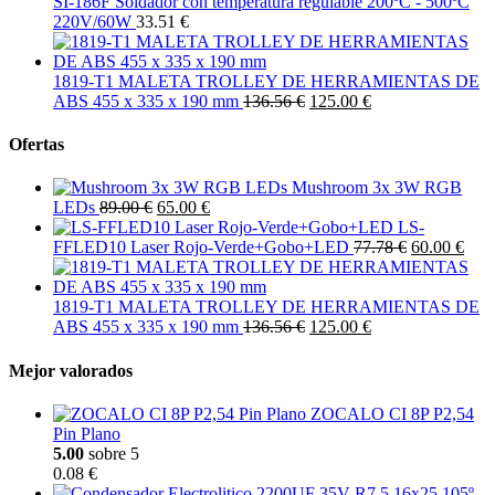
SI-186F Soldador con temperatura regulable 200ºC - 500ºC
220V/60W
33.51 €
1819-T1 MALETA TROLLEY DE HERRAMIENTAS DE
ABS 455 x 335 x 190 mm
136.56 €
125.00 €
Ofertas
Mushroom 3x 3W RGB
LEDs
89.00 €
65.00 €
LS-
FFLED10 Laser Rojo-Verde+Gobo+LED
77.78 €
60.00 €
1819-T1 MALETA TROLLEY DE HERRAMIENTAS DE
ABS 455 x 335 x 190 mm
136.56 €
125.00 €
Mejor valorados
ZOCALO CI 8P P2,54
Pin Plano
5.00
sobre 5
0.08 €