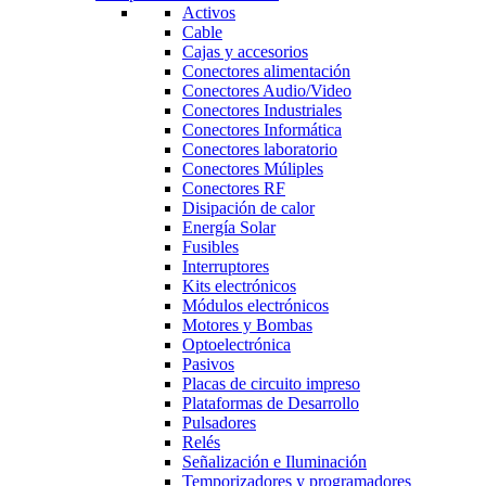
Activos
Cable
Cajas y accesorios
Conectores alimentación
Conectores Audio/Video
Conectores Industriales
Conectores Informática
Conectores laboratorio
Conectores Múliples
Conectores RF
Disipación de calor
Energía Solar
Fusibles
Interruptores
Kits electrónicos
Módulos electrónicos
Motores y Bombas
Optoelectrónica
Pasivos
Placas de circuito impreso
Plataformas de Desarrollo
Pulsadores
Relés
Señalización e Iluminación
Temporizadores y programadores