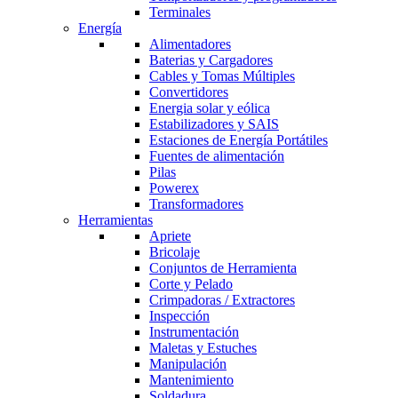
Terminales
Energía
Alimentadores
Baterias y Cargadores
Cables y Tomas Múltiples
Convertidores
Energia solar y eólica
Estabilizadores y SAIS
Estaciones de Energía Portátiles
Fuentes de alimentación
Pilas
Powerex
Transformadores
Herramientas
Apriete
Bricolaje
Conjuntos de Herramienta
Corte y Pelado
Crimpadoras / Extractores
Inspección
Instrumentación
Maletas y Estuches
Manipulación
Mantenimiento
Soldadura