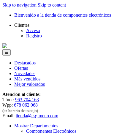
Skip to navigation
Skip to content
Bienvenido a la tienda de componentes electrónicos
Clientes
Acceso
Registro
☰
Destacados
Ofertas
Novedades
Más vendidos
Mejor valorados
Atención al cliente:
Tfno.:
963 704 163
Wpp:
678 062 068
(en horario de trabajo)
Email:
tienda@e-gimeno.com
Mostrar Departamentos
Componentes Electrónicos