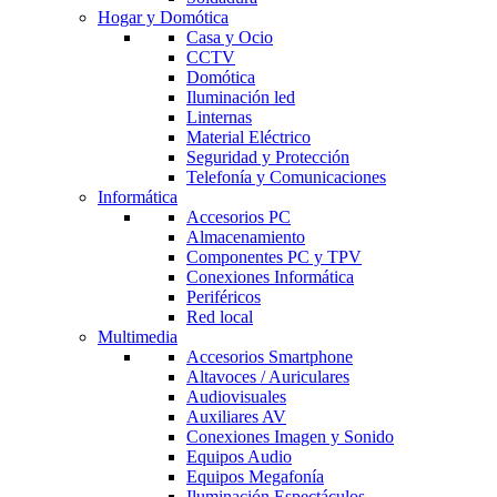
Hogar y Domótica
Casa y Ocio
CCTV
Domótica
Iluminación led
Linternas
Material Eléctrico
Seguridad y Protección
Telefonía y Comunicaciones
Informática
Accesorios PC
Almacenamiento
Componentes PC y TPV
Conexiones Informática
Periféricos
Red local
Multimedia
Accesorios Smartphone
Altavoces / Auriculares
Audiovisuales
Auxiliares AV
Conexiones Imagen y Sonido
Equipos Audio
Equipos Megafonía
Iluminación Espectáculos