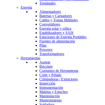
Terminales
Energía
Alimentadores
Baterias y Cargadores
Cables y Tomas Múltiples
Convertidores
Energia solar y eólica
Estabilizadores y SAIS
Estaciones de Energía Portátiles
Fuentes de alimentación
Pilas
Powerex
Transformadores
Herramientas
Apriete
Bricolaje
Conjuntos de Herramienta
Corte y Pelado
Crimpadoras / Extractores
Inspección
Instrumentación
Maletas y Estuches
Manipulación
Mantenimiento
Soldadura