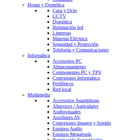
Hogar y Domótica
Casa y Ocio
CCTV
Domótica
Iluminación led
Linternas
Material Eléctrico
Seguridad y Protección
Telefonía y Comunicaciones
Informática
Accesorios PC
Almacenamiento
Componentes PC y TPV
Conexiones Informática
Periféricos
Red local
Multimedia
Accesorios Smartphone
Altavoces / Auriculares
Audiovisuales
Auxiliares AV
Conexiones Imagen y Sonido
Equipos Audio
Equipos Megafonía
Iluminación Espectáculos