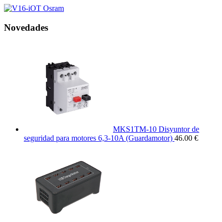
Novedades
MKS1TM-10 Disyuntor de
seguridad para motores 6,3-10A (Guardamotor)
46.00 €