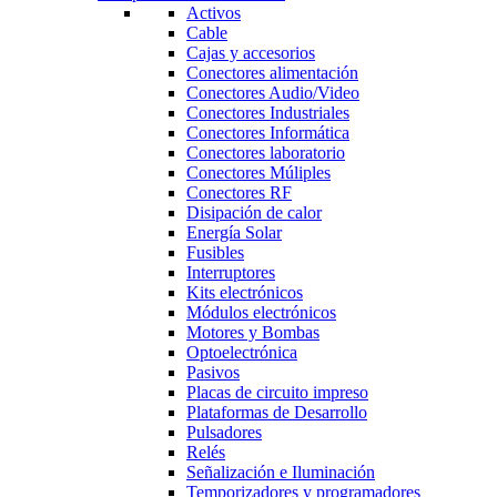
Activos
Cable
Cajas y accesorios
Conectores alimentación
Conectores Audio/Video
Conectores Industriales
Conectores Informática
Conectores laboratorio
Conectores Múliples
Conectores RF
Disipación de calor
Energía Solar
Fusibles
Interruptores
Kits electrónicos
Módulos electrónicos
Motores y Bombas
Optoelectrónica
Pasivos
Placas de circuito impreso
Plataformas de Desarrollo
Pulsadores
Relés
Señalización e Iluminación
Temporizadores y programadores