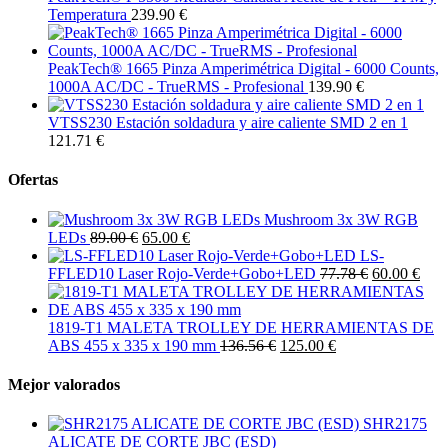
Temperatura
239.90 €
PeakTech® 1665 Pinza Amperimétrica Digital - 6000 Counts,
1000A AC/DC - TrueRMS - Profesional
139.90 €
VTSS230 Estación soldadura y aire caliente SMD 2 en 1
121.71 €
Ofertas
Mushroom 3x 3W RGB
LEDs
89.00 €
65.00 €
LS-
FFLED10 Laser Rojo-Verde+Gobo+LED
77.78 €
60.00 €
1819-T1 MALETA TROLLEY DE HERRAMIENTAS DE
ABS 455 x 335 x 190 mm
136.56 €
125.00 €
Mejor valorados
SHR2175
ALICATE DE CORTE JBC (ESD)