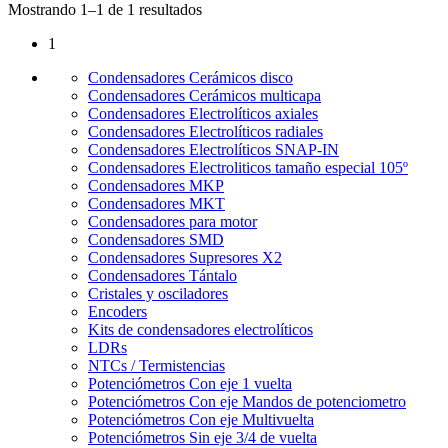
Mostrando 1–1 de 1 resultados
1
Condensadores Cerámicos disco
Condensadores Cerámicos multicapa
Condensadores Electrolíticos axiales
Condensadores Electrolíticos radiales
Condensadores Electrolíticos SNAP-IN
Condensadores Electroliticos tamaño especial 105º
Condensadores MKP
Condensadores MKT
Condensadores para motor
Condensadores SMD
Condensadores Supresores X2
Condensadores Tántalo
Cristales y osciladores
Encoders
Kits de condensadores electrolíticos
LDRs
NTCs / Termistencias
Potenciómetros Con eje 1 vuelta
Potenciómetros Con eje Mandos de potenciometro
Potenciómetros Con eje Multivuelta
Potenciómetros Sin eje 3/4 de vuelta