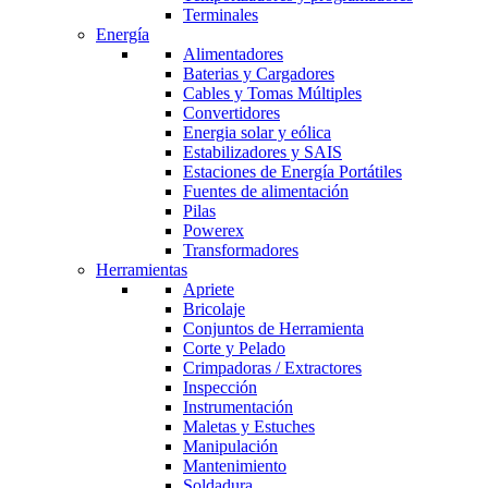
Terminales
Energía
Alimentadores
Baterias y Cargadores
Cables y Tomas Múltiples
Convertidores
Energia solar y eólica
Estabilizadores y SAIS
Estaciones de Energía Portátiles
Fuentes de alimentación
Pilas
Powerex
Transformadores
Herramientas
Apriete
Bricolaje
Conjuntos de Herramienta
Corte y Pelado
Crimpadoras / Extractores
Inspección
Instrumentación
Maletas y Estuches
Manipulación
Mantenimiento
Soldadura