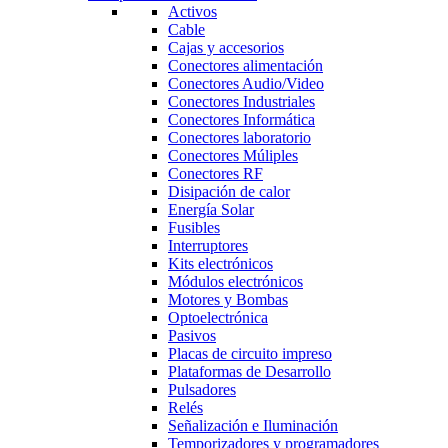
Activos
Cable
Cajas y accesorios
Conectores alimentación
Conectores Audio/Video
Conectores Industriales
Conectores Informática
Conectores laboratorio
Conectores Múliples
Conectores RF
Disipación de calor
Energía Solar
Fusibles
Interruptores
Kits electrónicos
Módulos electrónicos
Motores y Bombas
Optoelectrónica
Pasivos
Placas de circuito impreso
Plataformas de Desarrollo
Pulsadores
Relés
Señalización e Iluminación
Temporizadores y programadores