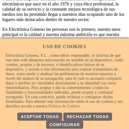
electrónicos que nace en el año 1976 y cuya ética profesional, la
calidad de su servicio y la constante mejora tecnológica de sus
medios nos ha permitido llegar a nuestros días ocupando uno de los
lugares más destacados dentro de nuestro sector.
En Electrónica Gimeno las personas son lo primero, nuestra tarea
principal es la calidad y nuestra máxima ambición es que nuestra
empresa sea la mejor.
USO DE COOKIES
Electrónica Gimeno, S.L., como editor responsable, le informa de que
este sitio web almacena información no sensible en su dispositivo, como
cookies, propias y de terceros, o identificadores únicos de su
dispositivo, y accede a esta información para realizar tratamientos de
datos, como medir y analizar las preferencias de nuestros usuarios a
través del análisis de su navegación, para lo cual es necesario compartir
datos y perfiles no vinculados directamente a su identidad con otros
intermediarios. Para aceptar y dar su consentimiento a todas las
finalidades y funcionalidades indicadas, puede aceptar y continuar
navegando. En caso contrario, puede rechazar o configurar dichas
finalidades. Para obtener más información sobre el uso de cookies y sus
© Electrónica Gimeno 2018 – 2026 - Todos los derechos
derechos acceda a nuestra
Política de Cookies
.
reservados.
ACEPTAR TODAS
RECHAZAR TODAS
CONFIGURAR