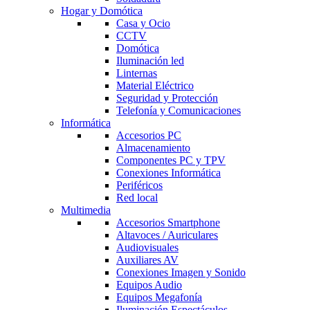
Hogar y Domótica
Casa y Ocio
CCTV
Domótica
Iluminación led
Linternas
Material Eléctrico
Seguridad y Protección
Telefonía y Comunicaciones
Informática
Accesorios PC
Almacenamiento
Componentes PC y TPV
Conexiones Informática
Periféricos
Red local
Multimedia
Accesorios Smartphone
Altavoces / Auriculares
Audiovisuales
Auxiliares AV
Conexiones Imagen y Sonido
Equipos Audio
Equipos Megafonía
Iluminación Espectáculos