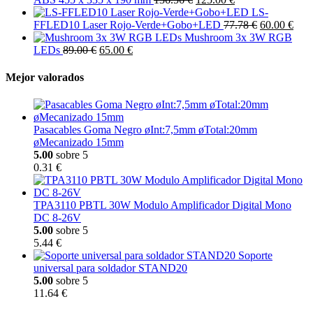
LS-
FFLED10 Laser Rojo-Verde+Gobo+LED
77.78 €
60.00 €
Mushroom 3x 3W RGB
LEDs
89.00 €
65.00 €
Mejor valorados
Pasacables Goma Negro øInt:7,5mm øTotal:20mm
øMecanizado 15mm
5.00
sobre 5
0.31 €
TPA3110 PBTL 30W Modulo Amplificador Digital Mono
DC 8-26V
5.00
sobre 5
5.44 €
Soporte
universal para soldador STAND20
5.00
sobre 5
11.64 €