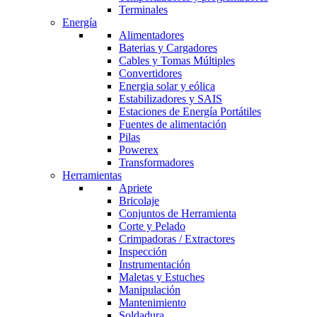
Terminales
Energía
Alimentadores
Baterias y Cargadores
Cables y Tomas Múltiples
Convertidores
Energia solar y eólica
Estabilizadores y SAIS
Estaciones de Energía Portátiles
Fuentes de alimentación
Pilas
Powerex
Transformadores
Herramientas
Apriete
Bricolaje
Conjuntos de Herramienta
Corte y Pelado
Crimpadoras / Extractores
Inspección
Instrumentación
Maletas y Estuches
Manipulación
Mantenimiento
Soldadura