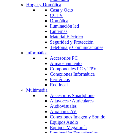
Hogar y Domótica
Casa y Ocio
CCTV
Domótica
Iluminación led
Linternas
Material Eléctrico
Seguridad y Protección
Telefonía y Comunicaciones
Informática
Accesorios PC
Almacenamiento
Componentes PC y TPV
Conexiones Informática
Periféricos
Red local
Multimedia
Accesorios Smartphone
Altavoces / Auriculares
Audiovisuales
Auxiliares AV
Conexiones Imagen y Sonido
Equipos Audio
Equipos Megafonía
Iluminación Espectáculos