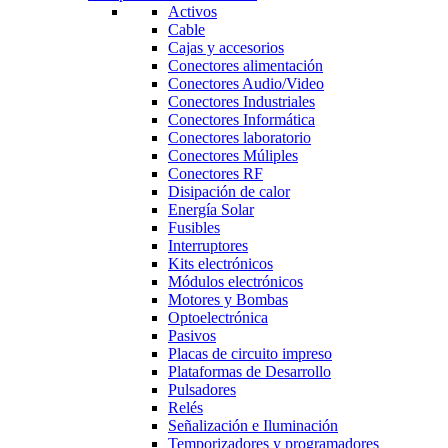
Activos
Cable
Cajas y accesorios
Conectores alimentación
Conectores Audio/Video
Conectores Industriales
Conectores Informática
Conectores laboratorio
Conectores Múliples
Conectores RF
Disipación de calor
Energía Solar
Fusibles
Interruptores
Kits electrónicos
Módulos electrónicos
Motores y Bombas
Optoelectrónica
Pasivos
Placas de circuito impreso
Plataformas de Desarrollo
Pulsadores
Relés
Señalización e Iluminación
Temporizadores y programadores