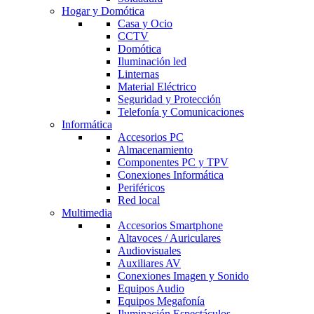
Hogar y Domótica
Casa y Ocio
CCTV
Domótica
Iluminación led
Linternas
Material Eléctrico
Seguridad y Protección
Telefonía y Comunicaciones
Informática
Accesorios PC
Almacenamiento
Componentes PC y TPV
Conexiones Informática
Periféricos
Red local
Multimedia
Accesorios Smartphone
Altavoces / Auriculares
Audiovisuales
Auxiliares AV
Conexiones Imagen y Sonido
Equipos Audio
Equipos Megafonía
Iluminación Espectáculos