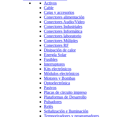
Activos
Cable
Cajas y accesorios
Conectores alimentación
Conectores Audio/Video
Conectores Industriales
Conectores Informática
Conectores laboratorio
Conectores Múliples
Conectores RF
Disipación de calor
Energía Solar
Fusibles
Interruptores
Kits electrónicos
Módulos electrónicos
Motores y Bombas
Optoelectrónica
Pasivos
Placas de circuito impreso
Plataformas de Desarrollo
Pulsadores
Relés
Señalización e Iluminación
Temporizadores y programadores