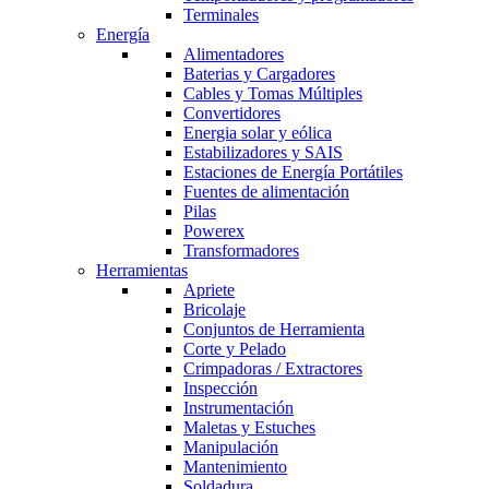
Terminales
Energía
Alimentadores
Baterias y Cargadores
Cables y Tomas Múltiples
Convertidores
Energia solar y eólica
Estabilizadores y SAIS
Estaciones de Energía Portátiles
Fuentes de alimentación
Pilas
Powerex
Transformadores
Herramientas
Apriete
Bricolaje
Conjuntos de Herramienta
Corte y Pelado
Crimpadoras / Extractores
Inspección
Instrumentación
Maletas y Estuches
Manipulación
Mantenimiento
Soldadura