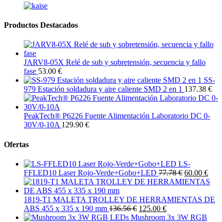
Productos Destacados
JARV8-05X Relé de sub y sobretensión, secuencia y fallo
fase
53.00 €
SS-
979 Estación soldadura y aire caliente SMD 2 en 1
137.38 €
PeakTech® P6226 Fuente Alimentación Laboratorio DC 0-
30V/0-10A
129.90 €
Ofertas
LS-
FFLED10 Laser Rojo-Verde+Gobo+LED
77.78 €
60.00 €
1819-T1 MALETA TROLLEY DE HERRAMIENTAS DE
ABS 455 x 335 x 190 mm
136.56 €
125.00 €
Mushroom 3x 3W RGB