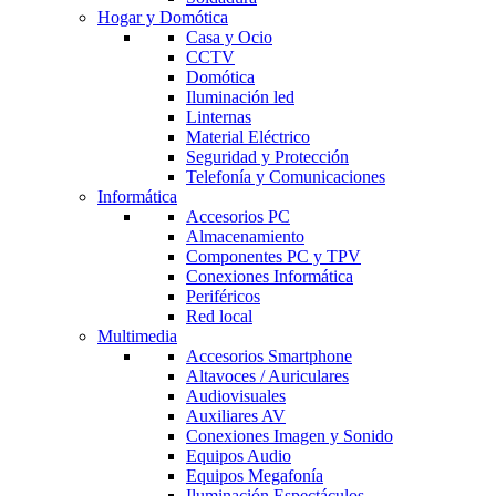
Hogar y Domótica
Casa y Ocio
CCTV
Domótica
Iluminación led
Linternas
Material Eléctrico
Seguridad y Protección
Telefonía y Comunicaciones
Informática
Accesorios PC
Almacenamiento
Componentes PC y TPV
Conexiones Informática
Periféricos
Red local
Multimedia
Accesorios Smartphone
Altavoces / Auriculares
Audiovisuales
Auxiliares AV
Conexiones Imagen y Sonido
Equipos Audio
Equipos Megafonía
Iluminación Espectáculos