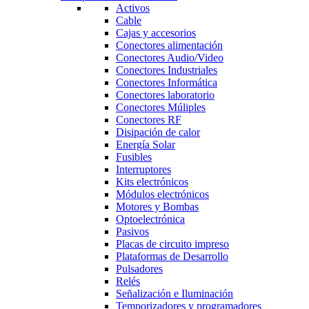
Activos
Cable
Cajas y accesorios
Conectores alimentación
Conectores Audio/Video
Conectores Industriales
Conectores Informática
Conectores laboratorio
Conectores Múliples
Conectores RF
Disipación de calor
Energía Solar
Fusibles
Interruptores
Kits electrónicos
Módulos electrónicos
Motores y Bombas
Optoelectrónica
Pasivos
Placas de circuito impreso
Plataformas de Desarrollo
Pulsadores
Relés
Señalización e Iluminación
Temporizadores y programadores