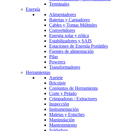
Terminales
Energía
Alimentadores
Baterias y Cargadores
Cables y Tomas Múltiples
Convertidores
Energia solar y eólica
Estabilizadores y SAIS
Estaciones de Energía Portátiles
Fuentes de alimentación
Pilas
Powerex
Transformadores
Herramientas
Apriete
Bricolaje
Conjuntos de Herramienta
Corte y Pelado
Crimpadoras / Extractores
Inspección
Instrumentación
Maletas y Estuches
Manipulación
Mantenimiento
Soldadura