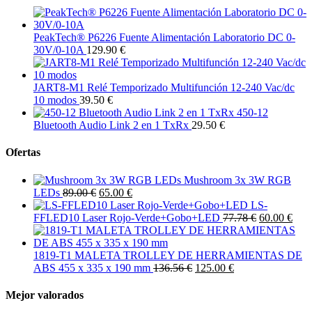
PeakTech® P6226 Fuente Alimentación Laboratorio DC 0-
30V/0-10A
129.90 €
JART8-M1 Relé Temporizado Multifunción 12-240 Vac/dc
10 modos
39.50 €
450-12
Bluetooth Audio Link 2 en 1 TxRx
29.50 €
Ofertas
Mushroom 3x 3W RGB
LEDs
89.00 €
65.00 €
LS-
FFLED10 Laser Rojo-Verde+Gobo+LED
77.78 €
60.00 €
1819-T1 MALETA TROLLEY DE HERRAMIENTAS DE
ABS 455 x 335 x 190 mm
136.56 €
125.00 €
Mejor valorados