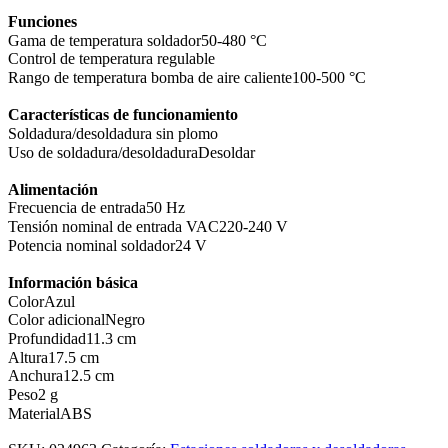
Funciones
Gama de temperatura soldador
50-480 °C
Control de temperatura regulable
Rango de temperatura bomba de aire caliente
100-500 °C
Características de funcionamiento
Soldadura/desoldadura sin plomo
Uso de soldadura/desoldadura
Desoldar
Alimentación
Frecuencia de entrada
50 Hz
Tensión nominal de entrada VAC
220-240 V
Potencia nominal soldador
24 V
Información básica
Color
Azul
Color adicional
Negro
Profundidad
11.3 cm
Altura
17.5 cm
Anchura
12.5 cm
Peso
2 g
Material
ABS