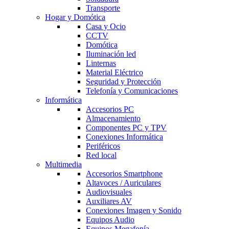
Transporte
Hogar y Domótica
Casa y Ocio
CCTV
Domótica
Iluminación led
Linternas
Material Eléctrico
Seguridad y Protección
Telefonía y Comunicaciones
Informática
Accesorios PC
Almacenamiento
Componentes PC y TPV
Conexiones Informática
Periféricos
Red local
Multimedia
Accesorios Smartphone
Altavoces / Auriculares
Audiovisuales
Auxiliares AV
Conexiones Imagen y Sonido
Equipos Audio
Equipos Megafonía