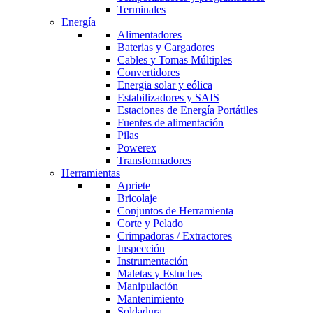
Terminales
Energía
Alimentadores
Baterias y Cargadores
Cables y Tomas Múltiples
Convertidores
Energia solar y eólica
Estabilizadores y SAIS
Estaciones de Energía Portátiles
Fuentes de alimentación
Pilas
Powerex
Transformadores
Herramientas
Apriete
Bricolaje
Conjuntos de Herramienta
Corte y Pelado
Crimpadoras / Extractores
Inspección
Instrumentación
Maletas y Estuches
Manipulación
Mantenimiento
Soldadura