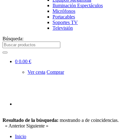
Iluminación Espectáculos
Micrófonos
Portacables
Soportes TV
Televisión
Búsqueda:
0
0.00 €
Ver cesta
Comprar
Resultado de la búsqueda:
mostrando
a
de
coincidencias.
« Anterior
Siguiente »
Inicio