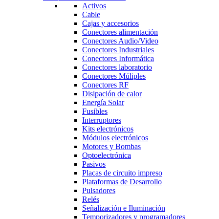
Activos
Cable
Cajas y accesorios
Conectores alimentación
Conectores Audio/Video
Conectores Industriales
Conectores Informática
Conectores laboratorio
Conectores Múliples
Conectores RF
Disipación de calor
Energía Solar
Fusibles
Interruptores
Kits electrónicos
Módulos electrónicos
Motores y Bombas
Optoelectrónica
Pasivos
Placas de circuito impreso
Plataformas de Desarrollo
Pulsadores
Relés
Señalización e Iluminación
Temporizadores y programadores