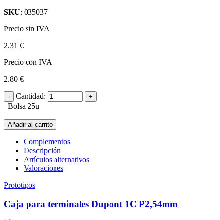
SKU
: 035037
Precio sin IVA
2.31 €
Precio con IVA
2.80 €
Cantidad:
Bolsa 25u
Añadir al carrito
Complementos
Descripción
Artículos alternativos
Valoraciones
Prototipos
Caja para terminales Dupont 1C P2,54mm