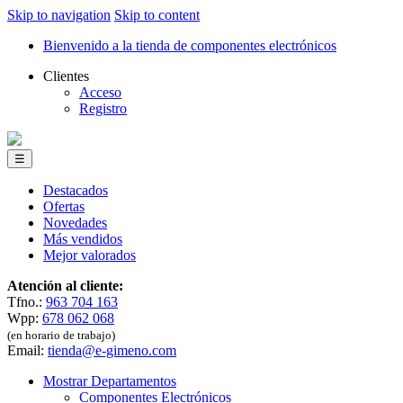
Skip to navigation
Skip to content
Bienvenido a la tienda de componentes electrónicos
Clientes
Acceso
Registro
☰
Destacados
Ofertas
Novedades
Más vendidos
Mejor valorados
Atención al cliente:
Tfno.:
963 704 163
Wpp:
678 062 068
(en horario de trabajo)
Email:
tienda@e-gimeno.com
Mostrar Departamentos
Componentes Electrónicos