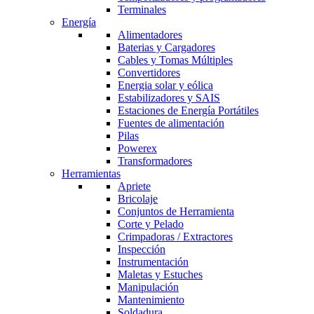
Terminales
Energía
Alimentadores
Baterias y Cargadores
Cables y Tomas Múltiples
Convertidores
Energia solar y eólica
Estabilizadores y SAIS
Estaciones de Energía Portátiles
Fuentes de alimentación
Pilas
Powerex
Transformadores
Herramientas
Apriete
Bricolaje
Conjuntos de Herramienta
Corte y Pelado
Crimpadoras / Extractores
Inspección
Instrumentación
Maletas y Estuches
Manipulación
Mantenimiento
Soldadura