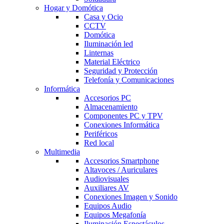
Hogar y Domótica
Casa y Ocio
CCTV
Domótica
Iluminación led
Linternas
Material Eléctrico
Seguridad y Protección
Telefonía y Comunicaciones
Informática
Accesorios PC
Almacenamiento
Componentes PC y TPV
Conexiones Informática
Periféricos
Red local
Multimedia
Accesorios Smartphone
Altavoces / Auriculares
Audiovisuales
Auxiliares AV
Conexiones Imagen y Sonido
Equipos Audio
Equipos Megafonía
Iluminación Espectáculos