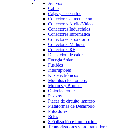
Activos
Cable
Cajas y accesorios
Conectores alimentación
Conectores Audio/Video
Conectores Industriales
Conectores Informática
Conectores laboratorio
Conectores Múliples
Conectores RF
Disipación de calor
Energía Solar
Fusibles
Interruptores
Kits electrónicos
Módulos electrónicos
Motores y Bombas
Optoelectrónica
Pasivos
Placas de circuito impreso
Plataformas de Desarrollo
Pulsadores
Relés
Señalización e Iluminación
Temporizadores y programadores