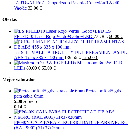
JART8-A1 Relé Temporizado Retardo Conexión 12-240
Vac/dc
33.00 €
Ofertas
LS-
FFLED10 Laser Rojo-Verde+Gobo+LED
77.78 €
60.00 €
1819-T1 MALETA TROLLEY DE HERRAMIENTAS DE
ABS 455 x 335 x 190 mm
136.56 €
125.00 €
Mushroom 3x 3W RGB
LEDs
89.00 €
65.00 €
Mejor valorados
Protector RJ45 gris
para cable 6mm
5.00
sobre 5
0.14 €
PP040N CAJA PARA ELECTRICIDAD DE ABS NEGRO
(RAL 9005) 51x37x20mm