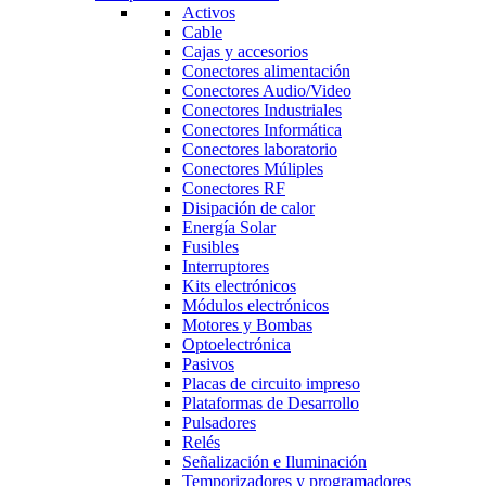
Activos
Cable
Cajas y accesorios
Conectores alimentación
Conectores Audio/Video
Conectores Industriales
Conectores Informática
Conectores laboratorio
Conectores Múliples
Conectores RF
Disipación de calor
Energía Solar
Fusibles
Interruptores
Kits electrónicos
Módulos electrónicos
Motores y Bombas
Optoelectrónica
Pasivos
Placas de circuito impreso
Plataformas de Desarrollo
Pulsadores
Relés
Señalización e Iluminación
Temporizadores y programadores