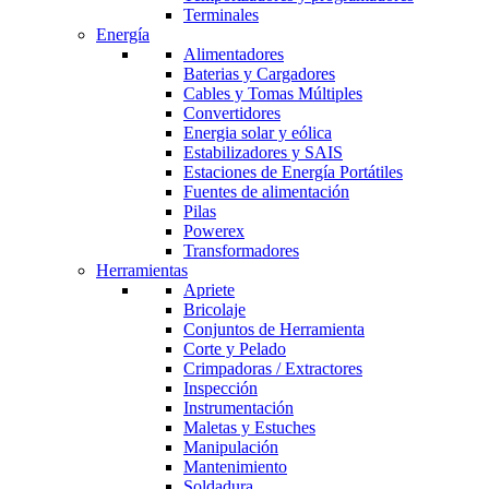
Terminales
Energía
Alimentadores
Baterias y Cargadores
Cables y Tomas Múltiples
Convertidores
Energia solar y eólica
Estabilizadores y SAIS
Estaciones de Energía Portátiles
Fuentes de alimentación
Pilas
Powerex
Transformadores
Herramientas
Apriete
Bricolaje
Conjuntos de Herramienta
Corte y Pelado
Crimpadoras / Extractores
Inspección
Instrumentación
Maletas y Estuches
Manipulación
Mantenimiento
Soldadura