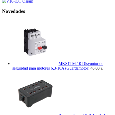
Novedades
MKS1TM-10 Disyuntor de
seguridad para motores 6,3-10A (Guardamotor)
46.00 €