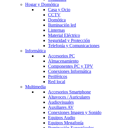
Hogar y Domótica
Casa y Ocio
CCTV
Domótica
Iluminación led
Linternas
Material Eléctrico
Seguridad y Protección
Telefonía y Comunicaciones
Informática
Accesorios PC
Almacenamiento
Componentes PC y TPV
Conexiones Informática
Periféricos
Red local
Multimedia
Accesorios Smartphone
Altavoces / Auriculares
Audiovisuales
Auxiliares AV
Conexiones Imagen y Sonido
Equipos Audio
Equipos Megafonía
Iluminación Espectáculos