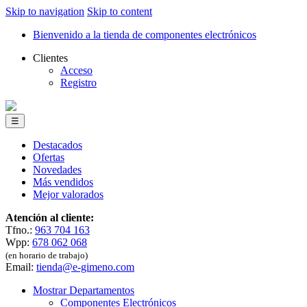
Skip to navigation
Skip to content
Bienvenido a la tienda de componentes electrónicos
Clientes
Acceso
Registro
☰
Destacados
Ofertas
Novedades
Más vendidos
Mejor valorados
Atención al cliente:
Tfno.:
963 704 163
Wpp:
678 062 068
(en horario de trabajo)
Email:
tienda@e-gimeno.com
Mostrar Departamentos
Componentes Electrónicos