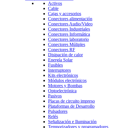
Activos
Cable
Cajas y accesorios
Conectores alimentación
Conectores Audio/Video
Conectores Industriales
Conectores Informática
Conectores laboratorio
Conectores Múliples
Conectores RF
Disipación de calor
Energía Solar
Fusibles
Interruptores
Kits electrónicos
Módulos electrónicos
Motores y Bombas
Optoelectrónica
Pasivos
Placas de circuito impreso
Plataformas de Desarrollo
Pulsadores
Relés
Señalización e Iluminación
Temporizadores y programadores