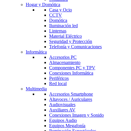
Hogar y Domótica
Casa y Ocio
CCTV
Domótica
Iluminación led
Linternas
Material Eléctrico
Seguridad y Protección
Telefonía y Comunicaciones
Informática
Accesorios PC
Almacenamiento
Componentes PC y TPV
Conexiones Informática
Periféricos
Red local
Multimedia
Accesorios Smartphone
Altavoces / Auriculares
Audiovisuales
Auxiliares AV
Conexiones Imagen y Sonido
Equipos Audio
Equipos Megafonía
Iluminación Espectáculos