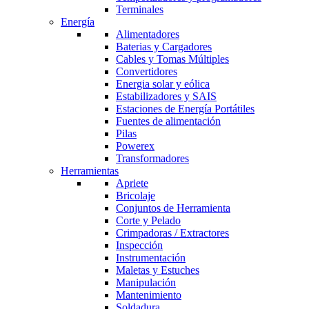
Terminales
Energía
Alimentadores
Baterias y Cargadores
Cables y Tomas Múltiples
Convertidores
Energia solar y eólica
Estabilizadores y SAIS
Estaciones de Energía Portátiles
Fuentes de alimentación
Pilas
Powerex
Transformadores
Herramientas
Apriete
Bricolaje
Conjuntos de Herramienta
Corte y Pelado
Crimpadoras / Extractores
Inspección
Instrumentación
Maletas y Estuches
Manipulación
Mantenimiento
Soldadura