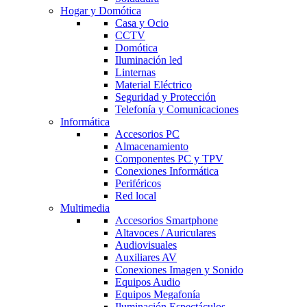
Hogar y Domótica
Casa y Ocio
CCTV
Domótica
Iluminación led
Linternas
Material Eléctrico
Seguridad y Protección
Telefonía y Comunicaciones
Informática
Accesorios PC
Almacenamiento
Componentes PC y TPV
Conexiones Informática
Periféricos
Red local
Multimedia
Accesorios Smartphone
Altavoces / Auriculares
Audiovisuales
Auxiliares AV
Conexiones Imagen y Sonido
Equipos Audio
Equipos Megafonía
Iluminación Espectáculos