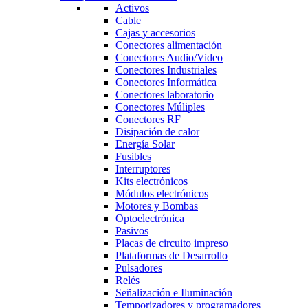
Activos
Cable
Cajas y accesorios
Conectores alimentación
Conectores Audio/Video
Conectores Industriales
Conectores Informática
Conectores laboratorio
Conectores Múliples
Conectores RF
Disipación de calor
Energía Solar
Fusibles
Interruptores
Kits electrónicos
Módulos electrónicos
Motores y Bombas
Optoelectrónica
Pasivos
Placas de circuito impreso
Plataformas de Desarrollo
Pulsadores
Relés
Señalización e Iluminación
Temporizadores y programadores