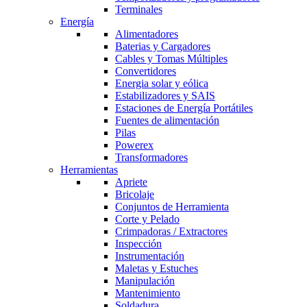
Terminales
Energía
Alimentadores
Baterias y Cargadores
Cables y Tomas Múltiples
Convertidores
Energia solar y eólica
Estabilizadores y SAIS
Estaciones de Energía Portátiles
Fuentes de alimentación
Pilas
Powerex
Transformadores
Herramientas
Apriete
Bricolaje
Conjuntos de Herramienta
Corte y Pelado
Crimpadoras / Extractores
Inspección
Instrumentación
Maletas y Estuches
Manipulación
Mantenimiento
Soldadura