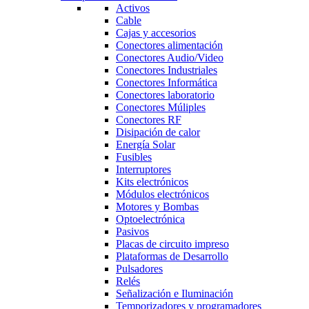
Activos
Cable
Cajas y accesorios
Conectores alimentación
Conectores Audio/Video
Conectores Industriales
Conectores Informática
Conectores laboratorio
Conectores Múliples
Conectores RF
Disipación de calor
Energía Solar
Fusibles
Interruptores
Kits electrónicos
Módulos electrónicos
Motores y Bombas
Optoelectrónica
Pasivos
Placas de circuito impreso
Plataformas de Desarrollo
Pulsadores
Relés
Señalización e Iluminación
Temporizadores y programadores