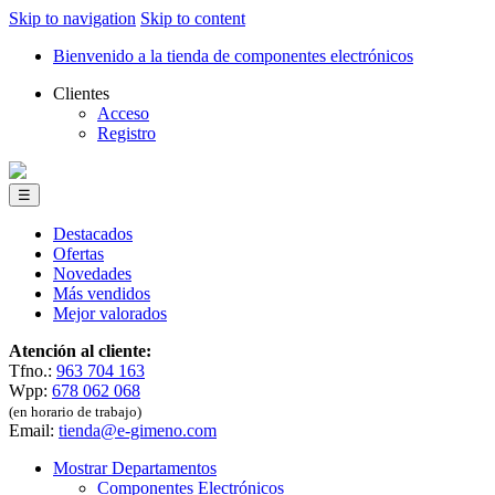
Skip to navigation
Skip to content
Bienvenido a la tienda de componentes electrónicos
Clientes
Acceso
Registro
☰
Destacados
Ofertas
Novedades
Más vendidos
Mejor valorados
Atención al cliente:
Tfno.:
963 704 163
Wpp:
678 062 068
(en horario de trabajo)
Email:
tienda@e-gimeno.com
Mostrar Departamentos
Componentes Electrónicos