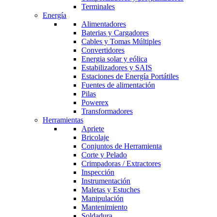
Terminales
Energía
Alimentadores
Baterias y Cargadores
Cables y Tomas Múltiples
Convertidores
Energia solar y eólica
Estabilizadores y SAIS
Estaciones de Energía Portátiles
Fuentes de alimentación
Pilas
Powerex
Transformadores
Herramientas
Apriete
Bricolaje
Conjuntos de Herramienta
Corte y Pelado
Crimpadoras / Extractores
Inspección
Instrumentación
Maletas y Estuches
Manipulación
Mantenimiento
Soldadura