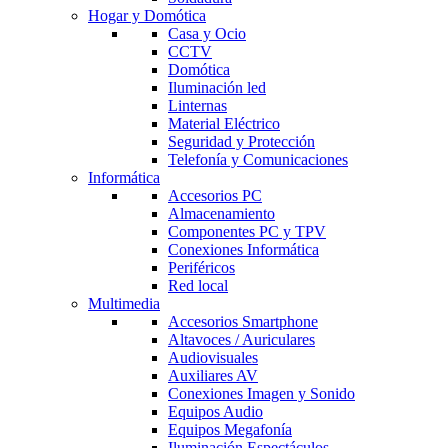
Hogar y Domótica
Casa y Ocio
CCTV
Domótica
Iluminación led
Linternas
Material Eléctrico
Seguridad y Protección
Telefonía y Comunicaciones
Informática
Accesorios PC
Almacenamiento
Componentes PC y TPV
Conexiones Informática
Periféricos
Red local
Multimedia
Accesorios Smartphone
Altavoces / Auriculares
Audiovisuales
Auxiliares AV
Conexiones Imagen y Sonido
Equipos Audio
Equipos Megafonía
Iluminación Espectáculos