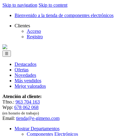
Skip to navigation
Skip to content
Bienvenido a la tienda de componentes electrónicos
Clientes
Acceso
Registro
☰
Destacados
Ofertas
Novedades
Más vendidos
Mejor valorados
Atención al cliente:
Tfno.:
963 704 163
Wpp:
678 062 068
(en horario de trabajo)
Email:
tienda@e-gimeno.com
Mostrar Departamentos
Componentes Electrónicos