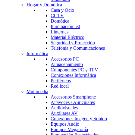
Hogar y Domótica
Casa y Ocio
CCTV
Domótica
Iluminación led
Linternas
Material Eléctrico
Seguridad y Protección
Telefonía y Comunicaciones
Informática
Accesorios PC
Almacenamiento
Componentes PC y TPV
Conexiones Informática
Periféricos
Red local
Multimedia
Accesorios Smartphone
Altavoces / Auriculares
Audiovisuales
Auxiliares AV
Conexiones Imagen y Sonido
Equipos Audio
Equipos Megafonía
Iluminación Espectáculos