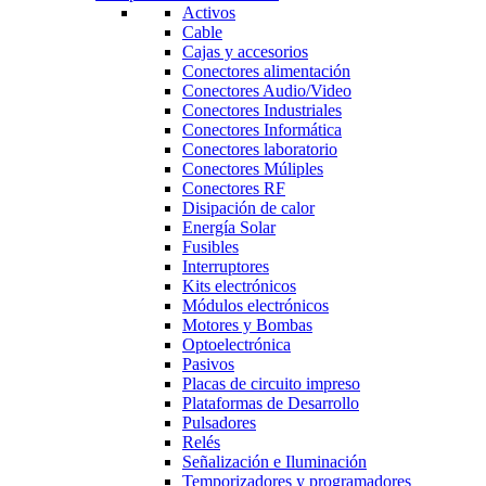
Activos
Cable
Cajas y accesorios
Conectores alimentación
Conectores Audio/Video
Conectores Industriales
Conectores Informática
Conectores laboratorio
Conectores Múliples
Conectores RF
Disipación de calor
Energía Solar
Fusibles
Interruptores
Kits electrónicos
Módulos electrónicos
Motores y Bombas
Optoelectrónica
Pasivos
Placas de circuito impreso
Plataformas de Desarrollo
Pulsadores
Relés
Señalización e Iluminación
Temporizadores y programadores