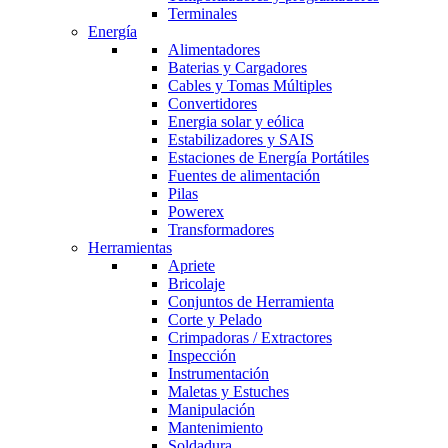
Terminales
Energía
Alimentadores
Baterias y Cargadores
Cables y Tomas Múltiples
Convertidores
Energia solar y eólica
Estabilizadores y SAIS
Estaciones de Energía Portátiles
Fuentes de alimentación
Pilas
Powerex
Transformadores
Herramientas
Apriete
Bricolaje
Conjuntos de Herramienta
Corte y Pelado
Crimpadoras / Extractores
Inspección
Instrumentación
Maletas y Estuches
Manipulación
Mantenimiento
Soldadura