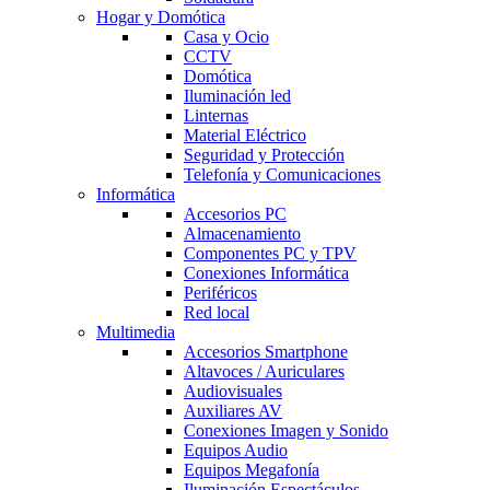
Hogar y Domótica
Casa y Ocio
CCTV
Domótica
Iluminación led
Linternas
Material Eléctrico
Seguridad y Protección
Telefonía y Comunicaciones
Informática
Accesorios PC
Almacenamiento
Componentes PC y TPV
Conexiones Informática
Periféricos
Red local
Multimedia
Accesorios Smartphone
Altavoces / Auriculares
Audiovisuales
Auxiliares AV
Conexiones Imagen y Sonido
Equipos Audio
Equipos Megafonía
Iluminación Espectáculos