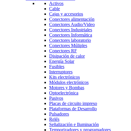
Activos
Cable
Cajas y accesorios
Conectores alimentación
Conectores Audio/Video
Conectores Industriales
Conectores Informática
Conectores laboratorio
Conectores Múliples
Conectores RF
Disipación de calor
Energía Solar
Fusibles
Interruptores
Kits electrónicos
Módulos electrónicos
Motores y Bombas
Optoelectrónica
Pasivos
Placas de circuito impreso
Plataformas de Desarrollo
Pulsadores
Relés
Señalización e Iluminación
Temporizadores y programadores