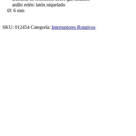
anillo retén: latón niquelado
Ø: 6 mm
SKU:
012454
Categoría:
Interruptores Rotativos