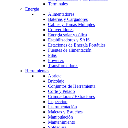
Terminales
Energía
Alimentadores
Baterias y Cargadores
Cables y Tomas Múltiples
Convertidores
Energia solar y eólica
Estabilizadores y SAIS
Estaciones de Energía Portátiles
Fuentes de alimentación
Pilas
Powerex
Transformadores
Herramientas
Apriete
Bricolaje
Conjuntos de Herramienta
Corte y Pelado
Crimpadoras / Extractores
Inspección
Instrumentación
Maletas y Estuches
Manipulación
Mantenimiento
Soldadura