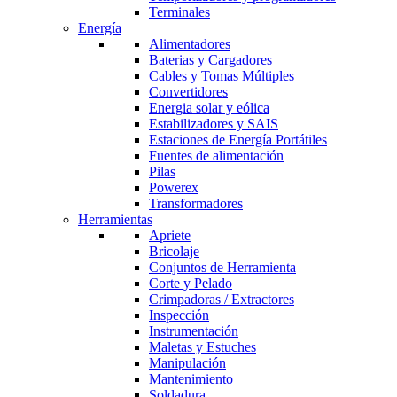
Terminales
Energía
Alimentadores
Baterias y Cargadores
Cables y Tomas Múltiples
Convertidores
Energia solar y eólica
Estabilizadores y SAIS
Estaciones de Energía Portátiles
Fuentes de alimentación
Pilas
Powerex
Transformadores
Herramientas
Apriete
Bricolaje
Conjuntos de Herramienta
Corte y Pelado
Crimpadoras / Extractores
Inspección
Instrumentación
Maletas y Estuches
Manipulación
Mantenimiento
Soldadura