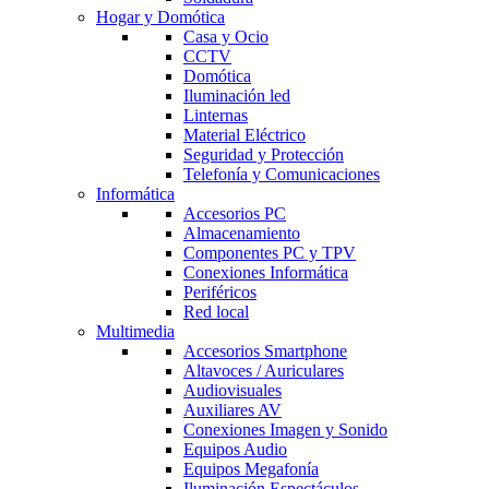
Hogar y Domótica
Casa y Ocio
CCTV
Domótica
Iluminación led
Linternas
Material Eléctrico
Seguridad y Protección
Telefonía y Comunicaciones
Informática
Accesorios PC
Almacenamiento
Componentes PC y TPV
Conexiones Informática
Periféricos
Red local
Multimedia
Accesorios Smartphone
Altavoces / Auriculares
Audiovisuales
Auxiliares AV
Conexiones Imagen y Sonido
Equipos Audio
Equipos Megafonía
Iluminación Espectáculos