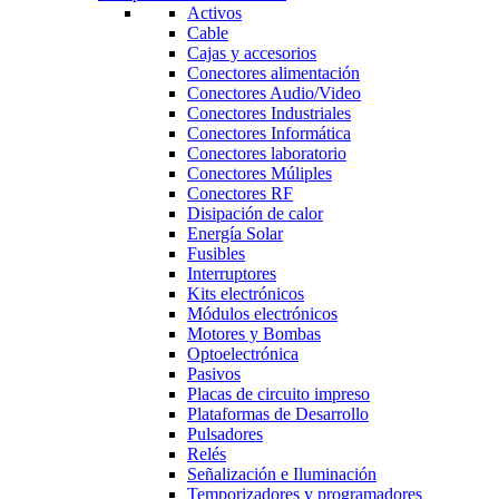
Activos
Cable
Cajas y accesorios
Conectores alimentación
Conectores Audio/Video
Conectores Industriales
Conectores Informática
Conectores laboratorio
Conectores Múliples
Conectores RF
Disipación de calor
Energía Solar
Fusibles
Interruptores
Kits electrónicos
Módulos electrónicos
Motores y Bombas
Optoelectrónica
Pasivos
Placas de circuito impreso
Plataformas de Desarrollo
Pulsadores
Relés
Señalización e Iluminación
Temporizadores y programadores