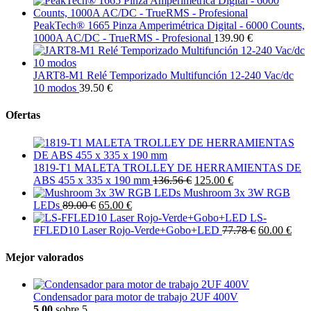
PeakTech® 1665 Pinza Amperimétrica Digital - 6000 Counts,
1000A AC/DC - TrueRMS - Profesional
139.90 €
JART8-M1 Relé Temporizado Multifunción 12-240 Vac/dc
10 modos
39.50 €
Ofertas
1819-T1 MALETA TROLLEY DE HERRAMIENTAS DE
ABS 455 x 335 x 190 mm
136.56 €
125.00 €
Mushroom 3x 3W RGB
LEDs
89.00 €
65.00 €
LS-
FFLED10 Laser Rojo-Verde+Gobo+LED
77.78 €
60.00 €
Mejor valorados
Condensador para motor de trabajo 2UF 400V
5.00
sobre 5