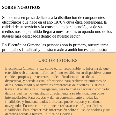
SOBRE NOSOTROS
Somos una empresa dedicada a la distribución de componentes
electrónicos que nace en el año 1976 y cuya ética profesional, la
calidad de su servicio y la constante mejora tecnológica de sus
medios nos ha permitido llegar a nuestros días ocupando uno de los
lugares más destacados dentro de nuestro sector.
En Electrónica Gimeno las personas son lo primero, nuestra tarea
principal es la calidad y nuestra máxima ambición es que nuestra
empresa sea la mejor.
USO DE COOKIES
Electrónica Gimeno, S.L., como editor responsable, le informa de que
este sitio web almacena información no sensible en su dispositivo, como
cookies, propias y de terceros, o identificadores únicos de su
dispositivo, y accede a esta información para realizar tratamientos de
datos, como medir y analizar las preferencias de nuestros usuarios a
través del análisis de su navegación, para lo cual es necesario compartir
datos y perfiles no vinculados directamente a su identidad con otros
intermediarios. Para aceptar y dar su consentimiento a todas las
finalidades y funcionalidades indicadas, puede aceptar y continuar
navegando. En caso contrario, puede rechazar o configurar dichas
finalidades. Para obtener más información sobre el uso de cookies y sus
© Electrónica Gimeno 2018 – 2026 - Todos los derechos
derechos acceda a nuestra
Política de Cookies
.