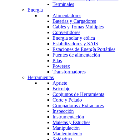
Terminales
Energía
Alimentadores
Baterias y Cargadores
Cables y Tomas Múltiples
Convertidores
Energia solar y eólica
Estabilizadores y SAIS
Estaciones de Energía Portátiles
Fuentes de alimentación
Pilas
Powerex
Transformadores
Herramientas
Apriete
Bricolaje
Conjuntos de Herramienta
Corte y Pelado
Crimpadoras / Extractores
Inspección
Instrumentación
Maletas y Estuches
Manipulación
Mantenimiento
Soldadura