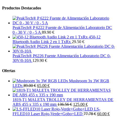
Productos Destacados
PeakTech® P 6222 Fuente de Alimentación Laboratorio DC
0 - 30 V / 0 - 5 A
89.90 €
450-12
Bluetooth Audio Link 2 en 1 TxRx
29.50 €
PeakTech® P6226 Fuente Alimentación Laboratorio DC 0-
30V/0-10A
129.90 €
Ofertas
Mushroom 3x 3W RGB
LEDs
89.00 €
65.00 €
1819-T1 MALETA TROLLEY DE HERRAMIENTAS DE
ABS 455 x 335 x 190 mm
136.56 €
125.00 €
LS-
FFLED10 Laser Rojo-Verde+Gobo+LED
77.78 €
60.00 €