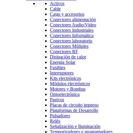
Activos
Cable
Cajas y accesorios
Conectores alimentación
Conectores Audio/Video
Conectores Industriales
Conectores Informática
Conectores laboratorio
Conectores Múliples
Conectores RF
Disipación de calor
Energía Solar
Fusibles
Interruptores
Kits electrónicos
Módulos electrónicos
Motores y Bombas
Optoelectrónica
Pasivos
Placas de circuito impreso
Plataformas de Desarrollo
Pulsadores
Relés
Señalización e Iluminación
Temporizadores y programadores