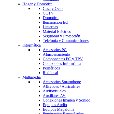
Hogar y Domótica
Casa y Ocio
CCTV
Domótica
Iluminación led
Linternas
Material Eléctrico
Seguridad y Protección
Telefonía y Comunicaciones
Informática
Accesorios PC
Almacenamiento
Componentes PC y TPV
Conexiones Informática
Periféricos
Red local
Multimedia
Accesorios Smartphone
Altavoces / Auriculares
Audiovisuales
Auxiliares AV
Conexiones Imagen y Sonido
Equipos Audio
Equipos Megafonía
Iluminación Espectáculos