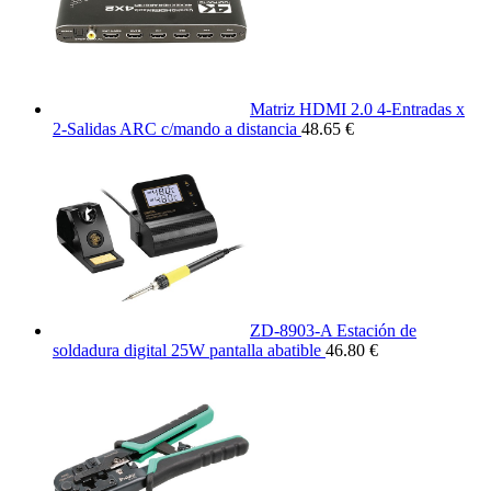
Matriz HDMI 2.0 4-Entradas x
2-Salidas ARC c/mando a distancia
48.65 €
ZD-8903-A Estación de
soldadura digital 25W pantalla abatible
46.80 €