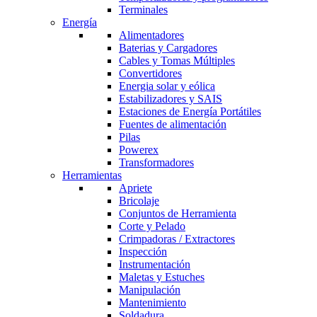
Terminales
Energía
Alimentadores
Baterias y Cargadores
Cables y Tomas Múltiples
Convertidores
Energia solar y eólica
Estabilizadores y SAIS
Estaciones de Energía Portátiles
Fuentes de alimentación
Pilas
Powerex
Transformadores
Herramientas
Apriete
Bricolaje
Conjuntos de Herramienta
Corte y Pelado
Crimpadoras / Extractores
Inspección
Instrumentación
Maletas y Estuches
Manipulación
Mantenimiento
Soldadura