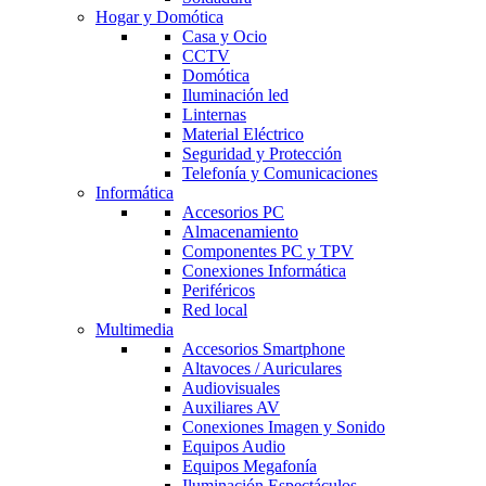
Hogar y Domótica
Casa y Ocio
CCTV
Domótica
Iluminación led
Linternas
Material Eléctrico
Seguridad y Protección
Telefonía y Comunicaciones
Informática
Accesorios PC
Almacenamiento
Componentes PC y TPV
Conexiones Informática
Periféricos
Red local
Multimedia
Accesorios Smartphone
Altavoces / Auriculares
Audiovisuales
Auxiliares AV
Conexiones Imagen y Sonido
Equipos Audio
Equipos Megafonía
Iluminación Espectáculos