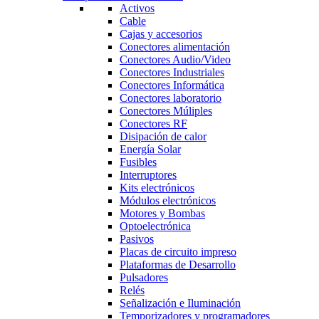
Activos
Cable
Cajas y accesorios
Conectores alimentación
Conectores Audio/Video
Conectores Industriales
Conectores Informática
Conectores laboratorio
Conectores Múliples
Conectores RF
Disipación de calor
Energía Solar
Fusibles
Interruptores
Kits electrónicos
Módulos electrónicos
Motores y Bombas
Optoelectrónica
Pasivos
Placas de circuito impreso
Plataformas de Desarrollo
Pulsadores
Relés
Señalización e Iluminación
Temporizadores y programadores