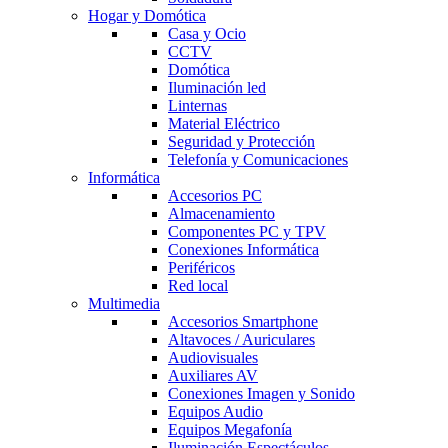
Hogar y Domótica
Casa y Ocio
CCTV
Domótica
Iluminación led
Linternas
Material Eléctrico
Seguridad y Protección
Telefonía y Comunicaciones
Informática
Accesorios PC
Almacenamiento
Componentes PC y TPV
Conexiones Informática
Periféricos
Red local
Multimedia
Accesorios Smartphone
Altavoces / Auriculares
Audiovisuales
Auxiliares AV
Conexiones Imagen y Sonido
Equipos Audio
Equipos Megafonía
Iluminación Espectáculos