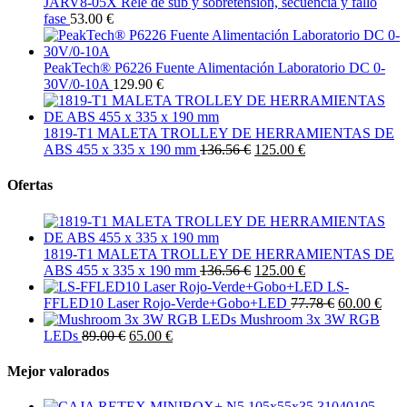
JARV8-05X Relé de sub y sobretensión, secuencia y fallo
fase
53.00 €
PeakTech® P6226 Fuente Alimentación Laboratorio DC 0-
30V/0-10A
129.90 €
1819-T1 MALETA TROLLEY DE HERRAMIENTAS DE
ABS 455 x 335 x 190 mm
136.56 €
125.00 €
Ofertas
1819-T1 MALETA TROLLEY DE HERRAMIENTAS DE
ABS 455 x 335 x 190 mm
136.56 €
125.00 €
LS-
FFLED10 Laser Rojo-Verde+Gobo+LED
77.78 €
60.00 €
Mushroom 3x 3W RGB
LEDs
89.00 €
65.00 €
Mejor valorados