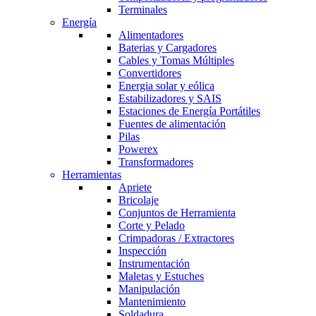
Terminales
Energía
Alimentadores
Baterias y Cargadores
Cables y Tomas Múltiples
Convertidores
Energia solar y eólica
Estabilizadores y SAIS
Estaciones de Energía Portátiles
Fuentes de alimentación
Pilas
Powerex
Transformadores
Herramientas
Apriete
Bricolaje
Conjuntos de Herramienta
Corte y Pelado
Crimpadoras / Extractores
Inspección
Instrumentación
Maletas y Estuches
Manipulación
Mantenimiento
Soldadura