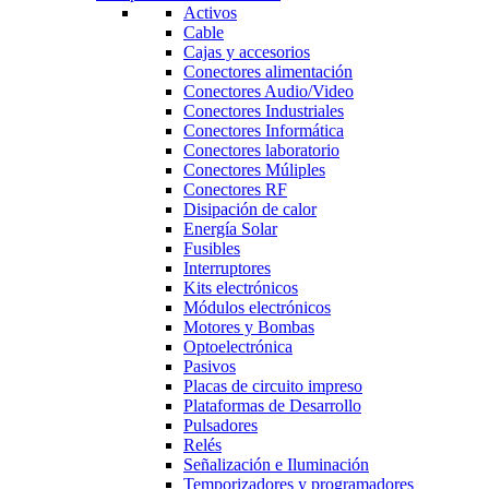
Activos
Cable
Cajas y accesorios
Conectores alimentación
Conectores Audio/Video
Conectores Industriales
Conectores Informática
Conectores laboratorio
Conectores Múliples
Conectores RF
Disipación de calor
Energía Solar
Fusibles
Interruptores
Kits electrónicos
Módulos electrónicos
Motores y Bombas
Optoelectrónica
Pasivos
Placas de circuito impreso
Plataformas de Desarrollo
Pulsadores
Relés
Señalización e Iluminación
Temporizadores y programadores