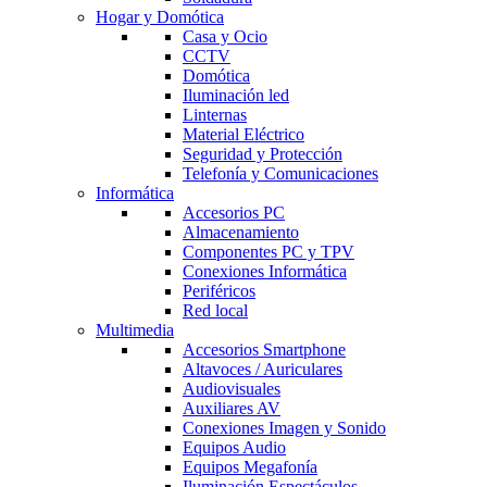
Hogar y Domótica
Casa y Ocio
CCTV
Domótica
Iluminación led
Linternas
Material Eléctrico
Seguridad y Protección
Telefonía y Comunicaciones
Informática
Accesorios PC
Almacenamiento
Componentes PC y TPV
Conexiones Informática
Periféricos
Red local
Multimedia
Accesorios Smartphone
Altavoces / Auriculares
Audiovisuales
Auxiliares AV
Conexiones Imagen y Sonido
Equipos Audio
Equipos Megafonía
Iluminación Espectáculos