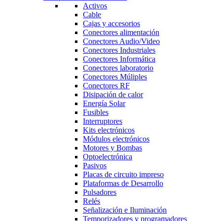
Activos
Cable
Cajas y accesorios
Conectores alimentación
Conectores Audio/Video
Conectores Industriales
Conectores Informática
Conectores laboratorio
Conectores Múliples
Conectores RF
Disipación de calor
Energía Solar
Fusibles
Interruptores
Kits electrónicos
Módulos electrónicos
Motores y Bombas
Optoelectrónica
Pasivos
Placas de circuito impreso
Plataformas de Desarrollo
Pulsadores
Relés
Señalización e Iluminación
Temporizadores y programadores