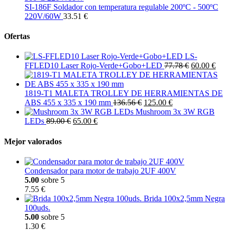
SI-186F Soldador con temperatura regulable 200ºC - 500ºC
220V/60W
33.51 €
Ofertas
LS-
FFLED10 Laser Rojo-Verde+Gobo+LED
77.78 €
60.00 €
1819-T1 MALETA TROLLEY DE HERRAMIENTAS DE
ABS 455 x 335 x 190 mm
136.56 €
125.00 €
Mushroom 3x 3W RGB
LEDs
89.00 €
65.00 €
Mejor valorados
Condensador para motor de trabajo 2UF 400V
5.00
sobre 5
7.55 €
Brida 100x2,5mm Negra
100uds.
5.00
sobre 5
1.30 €