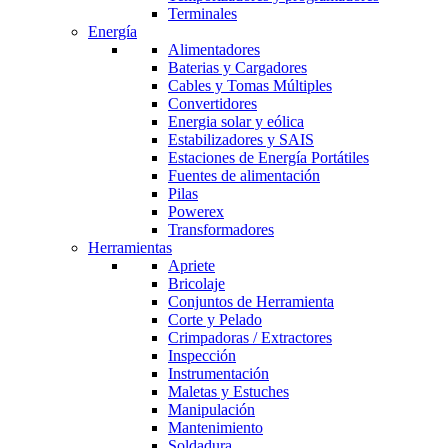
Terminales
Energía
Alimentadores
Baterias y Cargadores
Cables y Tomas Múltiples
Convertidores
Energia solar y eólica
Estabilizadores y SAIS
Estaciones de Energía Portátiles
Fuentes de alimentación
Pilas
Powerex
Transformadores
Herramientas
Apriete
Bricolaje
Conjuntos de Herramienta
Corte y Pelado
Crimpadoras / Extractores
Inspección
Instrumentación
Maletas y Estuches
Manipulación
Mantenimiento
Soldadura