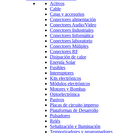
Activos
Cable
Cajas y accesorios
Conectores alimentación
Conectores Audio/Video
Conectores Industriales
Conectores Informática
Conectores laboratorio
Conectores Múliples
Conectores RF
Disipación de calor
Energía Solar
Fusibles
Interruptores
Kits electrónicos
Módulos electrónicos
Motores y Bombas
Optoelectrónica
Pasivos
Placas de circuito impreso
Plataformas de Desarrollo
Pulsadores
Relés
Señalización e Iluminación
Temporizadores y programadores