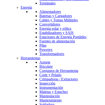
Terminales
Energía
Alimentadores
Baterias y Cargadores
Cables y Tomas Múltiples
Convertidores
Energia solar y eólica
Estabilizadores y SAIS
Estaciones de Energía Portátiles
Fuentes de alimentación
Pilas
Powerex
Transformadores
Herramientas
Apriete
Bricolaje
Conjuntos de Herramienta
Corte y Pelado
Crimpadoras / Extractores
Inspección
Instrumentación
Maletas y Estuches
Manipulación
Mantenimiento
Soldadura