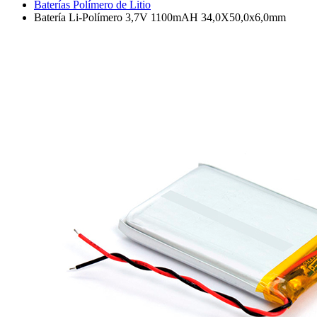
Baterías Polímero de Litio
Batería Li-Polímero 3,7V 1100mAH 34,0X50,0x6,0mm