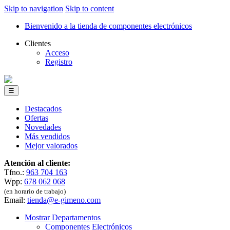
Skip to navigation
Skip to content
Bienvenido a la tienda de componentes electrónicos
Clientes
Acceso
Registro
☰
Destacados
Ofertas
Novedades
Más vendidos
Mejor valorados
Atención al cliente:
Tfno.:
963 704 163
Wpp:
678 062 068
(en horario de trabajo)
Email:
tienda@e-gimeno.com
Mostrar Departamentos
Componentes Electrónicos