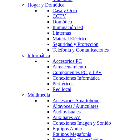
Hogar y Domótica
Casa y Ocio
CCTV
Domótica
Iluminación led
Linternas
Material Eléctrico
Seguridad y Protección
Telefonía y Comunicaciones
Informática
Accesorios PC
Almacenamiento
Componentes PC y TPV
Conexiones Informática
Periféricos
Red local
Multimedia
Accesorios Smartphone
Altavoces / Auriculares
Audiovisuales
Auxiliares AV
Conexiones Imagen y Sonido
Equipos Audio
Equipos Megafonía
Iluminación Espectáculos