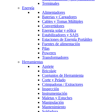
Terminales
Energía
Alimentadores
Baterias y Cargadores
Cables y Tomas Múltiples
Convertidores
Energia solar y eólica
Estabilizadores y SAIS
Estaciones de Energía Portátiles
Fuentes de alimentación
Pilas
Powerex
Transformadores
Herramientas
Apriete
Bricolaje
Conjuntos de Herramienta
Corte y Pelado
Crimpadoras / Extractores
Inspección
Instrumentación
Maletas y Estuches
Manipulación
Mantenimiento
Soldadura