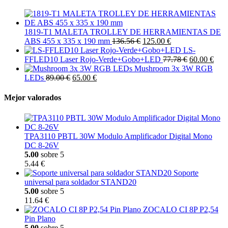
1819-T1 MALETA TROLLEY DE HERRAMIENTAS DE
ABS 455 x 335 x 190 mm
136.56 €
125.00 €
LS-
FFLED10 Laser Rojo-Verde+Gobo+LED
77.78 €
60.00 €
Mushroom 3x 3W RGB
LEDs
89.00 €
65.00 €
Mejor valorados
TPA3110 PBTL 30W Modulo Amplificador Digital Mono
DC 8-26V
5.00
sobre 5
5.44 €
Soporte
universal para soldador STAND20
5.00
sobre 5
11.64 €
ZOCALO CI 8P P2,54
Pin Plano
5.00
sobre 5