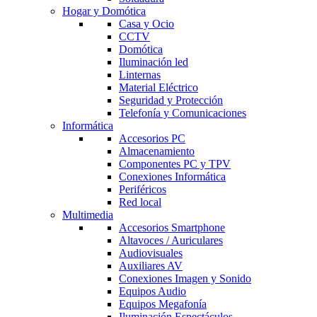
Hogar y Domótica
Casa y Ocio
CCTV
Domótica
Iluminación led
Linternas
Material Eléctrico
Seguridad y Protección
Telefonía y Comunicaciones
Informática
Accesorios PC
Almacenamiento
Componentes PC y TPV
Conexiones Informática
Periféricos
Red local
Multimedia
Accesorios Smartphone
Altavoces / Auriculares
Audiovisuales
Auxiliares AV
Conexiones Imagen y Sonido
Equipos Audio
Equipos Megafonía
Iluminación Espectáculos