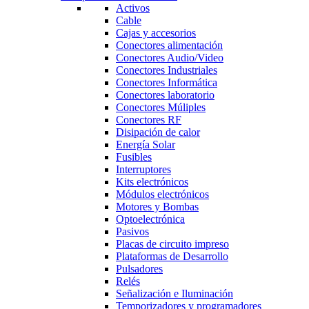
Activos
Cable
Cajas y accesorios
Conectores alimentación
Conectores Audio/Video
Conectores Industriales
Conectores Informática
Conectores laboratorio
Conectores Múliples
Conectores RF
Disipación de calor
Energía Solar
Fusibles
Interruptores
Kits electrónicos
Módulos electrónicos
Motores y Bombas
Optoelectrónica
Pasivos
Placas de circuito impreso
Plataformas de Desarrollo
Pulsadores
Relés
Señalización e Iluminación
Temporizadores y programadores