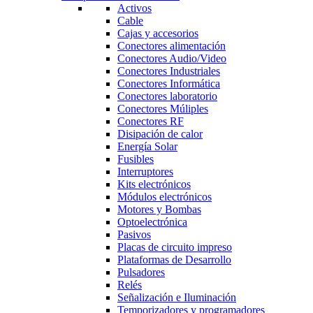
Activos
Cable
Cajas y accesorios
Conectores alimentación
Conectores Audio/Video
Conectores Industriales
Conectores Informática
Conectores laboratorio
Conectores Múliples
Conectores RF
Disipación de calor
Energía Solar
Fusibles
Interruptores
Kits electrónicos
Módulos electrónicos
Motores y Bombas
Optoelectrónica
Pasivos
Placas de circuito impreso
Plataformas de Desarrollo
Pulsadores
Relés
Señalización e Iluminación
Temporizadores y programadores