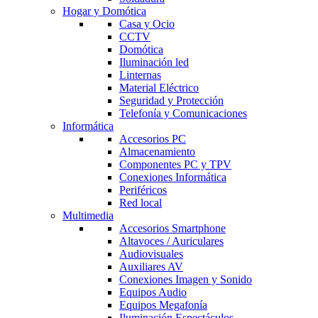
Hogar y Domótica
Casa y Ocio
CCTV
Domótica
Iluminación led
Linternas
Material Eléctrico
Seguridad y Protección
Telefonía y Comunicaciones
Informática
Accesorios PC
Almacenamiento
Componentes PC y TPV
Conexiones Informática
Periféricos
Red local
Multimedia
Accesorios Smartphone
Altavoces / Auriculares
Audiovisuales
Auxiliares AV
Conexiones Imagen y Sonido
Equipos Audio
Equipos Megafonía
Iluminación Espectáculos