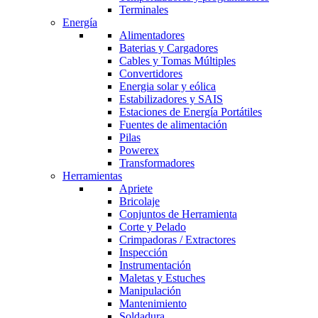
Terminales
Energía
Alimentadores
Baterias y Cargadores
Cables y Tomas Múltiples
Convertidores
Energia solar y eólica
Estabilizadores y SAIS
Estaciones de Energía Portátiles
Fuentes de alimentación
Pilas
Powerex
Transformadores
Herramientas
Apriete
Bricolaje
Conjuntos de Herramienta
Corte y Pelado
Crimpadoras / Extractores
Inspección
Instrumentación
Maletas y Estuches
Manipulación
Mantenimiento
Soldadura