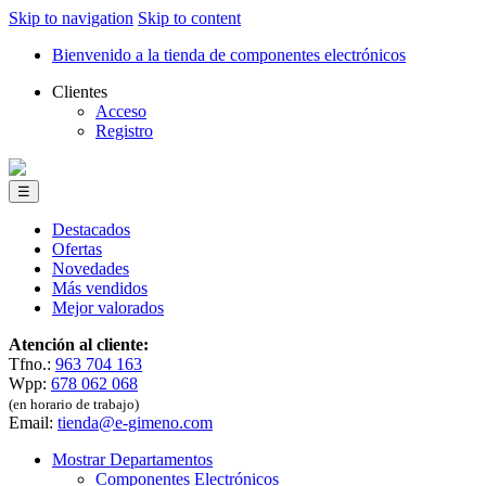
Skip to navigation
Skip to content
Bienvenido a la tienda de componentes electrónicos
Clientes
Acceso
Registro
☰
Destacados
Ofertas
Novedades
Más vendidos
Mejor valorados
Atención al cliente:
Tfno.:
963 704 163
Wpp:
678 062 068
(en horario de trabajo)
Email:
tienda@e-gimeno.com
Mostrar Departamentos
Componentes Electrónicos