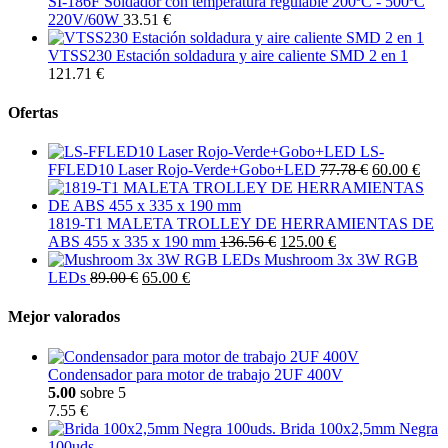
SI-186F Soldador con temperatura regulable 200ºC - 500ºC
220V/60W
33.51 €
VTSS230 Estación soldadura y aire caliente SMD 2 en 1
121.71 €
Ofertas
LS-
FFLED10 Laser Rojo-Verde+Gobo+LED
77.78 €
60.00 €
1819-T1 MALETA TROLLEY DE HERRAMIENTAS DE
ABS 455 x 335 x 190 mm
136.56 €
125.00 €
Mushroom 3x 3W RGB
LEDs
89.00 €
65.00 €
Mejor valorados
Condensador para motor de trabajo 2UF 400V
5.00
sobre 5
7.55 €
Brida 100x2,5mm Negra
100uds.