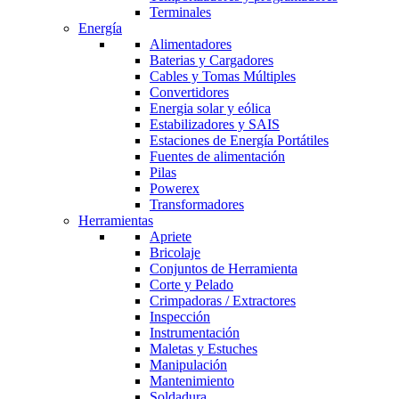
Terminales
Energía
Alimentadores
Baterias y Cargadores
Cables y Tomas Múltiples
Convertidores
Energia solar y eólica
Estabilizadores y SAIS
Estaciones de Energía Portátiles
Fuentes de alimentación
Pilas
Powerex
Transformadores
Herramientas
Apriete
Bricolaje
Conjuntos de Herramienta
Corte y Pelado
Crimpadoras / Extractores
Inspección
Instrumentación
Maletas y Estuches
Manipulación
Mantenimiento
Soldadura