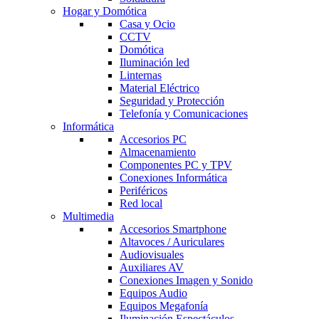
Hogar y Domótica
Casa y Ocio
CCTV
Domótica
Iluminación led
Linternas
Material Eléctrico
Seguridad y Protección
Telefonía y Comunicaciones
Informática
Accesorios PC
Almacenamiento
Componentes PC y TPV
Conexiones Informática
Periféricos
Red local
Multimedia
Accesorios Smartphone
Altavoces / Auriculares
Audiovisuales
Auxiliares AV
Conexiones Imagen y Sonido
Equipos Audio
Equipos Megafonía
Iluminación Espectáculos