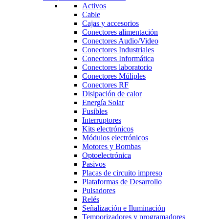
Activos
Cable
Cajas y accesorios
Conectores alimentación
Conectores Audio/Video
Conectores Industriales
Conectores Informática
Conectores laboratorio
Conectores Múliples
Conectores RF
Disipación de calor
Energía Solar
Fusibles
Interruptores
Kits electrónicos
Módulos electrónicos
Motores y Bombas
Optoelectrónica
Pasivos
Placas de circuito impreso
Plataformas de Desarrollo
Pulsadores
Relés
Señalización e Iluminación
Temporizadores y programadores