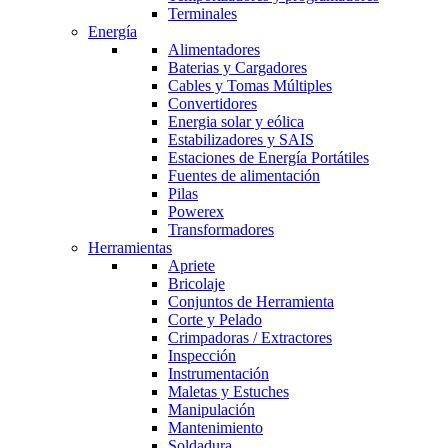
Terminales
Energía
Alimentadores
Baterias y Cargadores
Cables y Tomas Múltiples
Convertidores
Energia solar y eólica
Estabilizadores y SAIS
Estaciones de Energía Portátiles
Fuentes de alimentación
Pilas
Powerex
Transformadores
Herramientas
Apriete
Bricolaje
Conjuntos de Herramienta
Corte y Pelado
Crimpadoras / Extractores
Inspección
Instrumentación
Maletas y Estuches
Manipulación
Mantenimiento
Soldadura