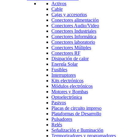
Activos
Cable
Cajas y accesorios
Conectores alimentación
Conectores Audio/Video
Conectores Industriales
Conectores Informática
Conectores laboratorio
Conectores Múliples
Conectores RF
Disipación de calor
Energía Solar
Fusibles
Interruptores
Kits electrónicos
Módulos electrónicos
Motores y Bombas
Optoelectrónica
Pasivos
Placas de circuito impreso
Plataformas de Desarrollo
Pulsadores
Relés
Señalización e Iluminación
Temporizadores y programadores