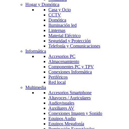
Hogar y Domótica
Casa y Ocio
CCTV
Domótica
Iluminación led
Linternas
Material Eléctrico
Seguridad y Protección
Telefonía y Comunicaciones
Informática
Accesorios PC
Almacenamiento
Componentes PC y TPV
Conexiones Informática
Periféricos
Red local
Multimedia
Accesorios Smartphone
Altavoces / Auriculares
Audiovisuales
Auxiliares AV
Conexiones Imagen y Sonido
Equipos Audio
Equipos Megafonía
Iluminación Espectáculos