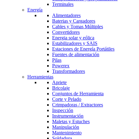
Terminales
Energía
Alimentadores
Baterias y Cargadores
Cables y Tomas Múltiples
Convertidores
Energia solar y eólica
Estabilizadores y SAIS
Estaciones de Energía Portátiles
Fuentes de alimentación
Pilas
Powerex
Transformadores
Herramientas
Apriete
Bricolaje
Conjuntos de Herramienta
Corte y Pelado
Crimpadoras / Extractores
Inspección
Instrumentación
Maletas y Estuches
Manipulación
Mantenimiento
Soldadura