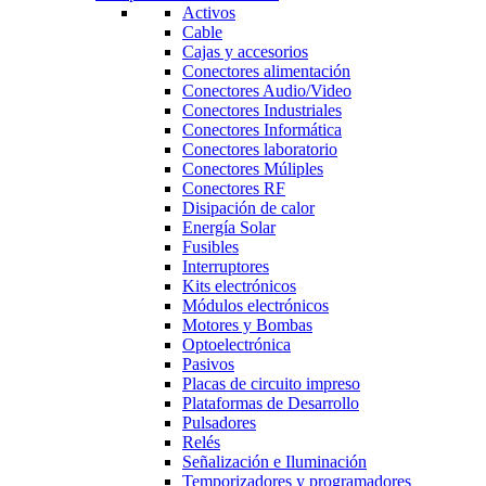
Activos
Cable
Cajas y accesorios
Conectores alimentación
Conectores Audio/Video
Conectores Industriales
Conectores Informática
Conectores laboratorio
Conectores Múliples
Conectores RF
Disipación de calor
Energía Solar
Fusibles
Interruptores
Kits electrónicos
Módulos electrónicos
Motores y Bombas
Optoelectrónica
Pasivos
Placas de circuito impreso
Plataformas de Desarrollo
Pulsadores
Relés
Señalización e Iluminación
Temporizadores y programadores