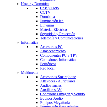
Hogar y Domótica
Casa y Ocio
CCTV
Domótica
Iluminación led
Linternas
Material Eléctrico
Seguridad y Protección
Telefonía y Comunicaciones
Informática
Accesorios PC
Almacenamiento
Componentes PC y TPV
Conexiones Informática
Periféricos
Red local
Multimedia
Accesorios Smartphone
Altavoces / Auriculares
Audiovisuales
Auxiliares AV
Conexiones Imagen y Sonido
Equipos Audio
Equipos Megafonía
Iluminación Espectáculos