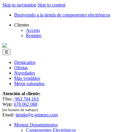
Skip to navigation
Skip to content
Bienvenido a la tienda de componentes electrónicos
Clientes
Acceso
Registro
☰
Destacados
Ofertas
Novedades
Más vendidos
Mejor valorados
Atención al cliente:
Tfno.:
963 704 163
Wpp:
678 062 068
(en horario de trabajo)
Email:
tienda@e-gimeno.com
Mostrar Departamentos
Componentes Electrónicos