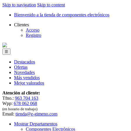
Skip to navigation
Skip to content
Bienvenido a la tienda de componentes electrónicos
Clientes
Acceso
Registro
☰
Destacados
Ofertas
Novedades
Más vendidos
Mejor valorados
Atención al cliente:
Tfno.:
963 704 163
Wpp:
678 062 068
(en horario de trabajo)
Email:
tienda@e-gimeno.com
Mostrar Departamentos
Componentes Electrónicos