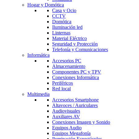
Hogar y Domótica
Casa y Ocio
CCTV
Domótica
Iluminación led
Linternas
Material Eléctrico
Seguridad y Protección
Telefonía y Comunicaciones
Informática
Accesorios PC
Almacenamiento
Componentes PC y TPV
Conexiones Informática
Periféricos
Red local
Multimedia
Accesorios Smartphone
Altavoces / Auriculares
Audiovisuales
Auxiliares AV
Conexiones Imagen y Sonido
Equipos Audio
Equipos Megafonía
Iluminación Espectáculos