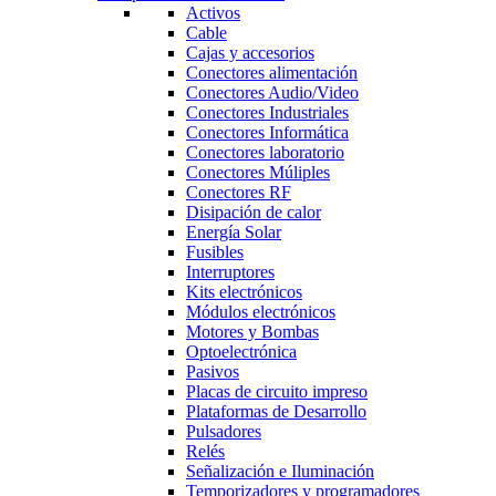
Activos
Cable
Cajas y accesorios
Conectores alimentación
Conectores Audio/Video
Conectores Industriales
Conectores Informática
Conectores laboratorio
Conectores Múliples
Conectores RF
Disipación de calor
Energía Solar
Fusibles
Interruptores
Kits electrónicos
Módulos electrónicos
Motores y Bombas
Optoelectrónica
Pasivos
Placas de circuito impreso
Plataformas de Desarrollo
Pulsadores
Relés
Señalización e Iluminación
Temporizadores y programadores