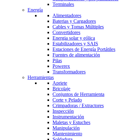
Terminales
Energía
Alimentadores
Baterias y Cargadores
Cables y Tomas Múltiples
Convertidores
Energia solar y eólica
Estabilizadores y SAIS
Estaciones de Energía Portátiles
Fuentes de alimentación
Pilas
Powerex
Transformadores
Herramientas
Apriete
Bricolaje
Conjuntos de Herramienta
Corte y Pelado
Crimpadoras / Extractores
Inspección
Instrumentación
Maletas y Estuches
Manipulación
Mantenimiento
Soldadura