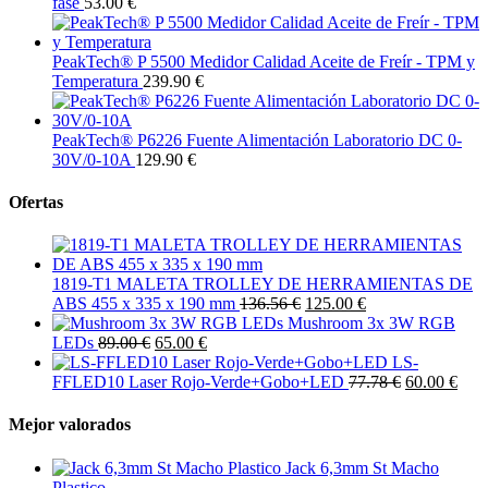
fase
53.00 €
PeakTech® P 5500 Medidor Calidad Aceite de Freír - TPM y
Temperatura
239.90 €
PeakTech® P6226 Fuente Alimentación Laboratorio DC 0-
30V/0-10A
129.90 €
Ofertas
1819-T1 MALETA TROLLEY DE HERRAMIENTAS DE
ABS 455 x 335 x 190 mm
136.56 €
125.00 €
Mushroom 3x 3W RGB
LEDs
89.00 €
65.00 €
LS-
FFLED10 Laser Rojo-Verde+Gobo+LED
77.78 €
60.00 €
Mejor valorados
Jack 6,3mm St Macho
Plastico