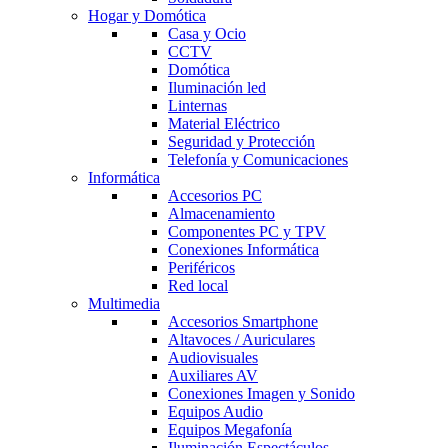
Hogar y Domótica
Casa y Ocio
CCTV
Domótica
Iluminación led
Linternas
Material Eléctrico
Seguridad y Protección
Telefonía y Comunicaciones
Informática
Accesorios PC
Almacenamiento
Componentes PC y TPV
Conexiones Informática
Periféricos
Red local
Multimedia
Accesorios Smartphone
Altavoces / Auriculares
Audiovisuales
Auxiliares AV
Conexiones Imagen y Sonido
Equipos Audio
Equipos Megafonía
Iluminación Espectáculos