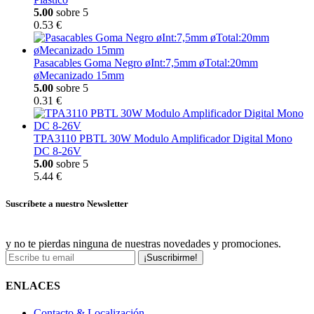
5.00
sobre 5
0.53 €
Pasacables Goma Negro øInt:7,5mm øTotal:20mm
øMecanizado 15mm
5.00
sobre 5
0.31 €
TPA3110 PBTL 30W Modulo Amplificador Digital Mono
DC 8-26V
5.00
sobre 5
5.44 €
Suscríbete a nuestro Newsletter
y no te pierdas ninguna de nuestras novedades y promociones.
¡Suscribirme!
ENLACES
Contacto & Localización