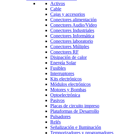
Activos
Cable
Cajas y accesorios
Conectores alimentación
Conectores Audio/Video
Conectores Industriales
Conectores Informática
Conectores laboratorio
Conectores Múliples
Conectores RF
Disipación de calor
Energía Solar
Fusibles
Interruptores
Kits electrónicos
Módulos electrónicos
Motores y Bombas
Optoelectrónica
Pasivos
Placas de circuito impreso
Plataformas de Desarrollo
Pulsadores
Relés
Señalización e Iluminación
Temporizadores y programadores