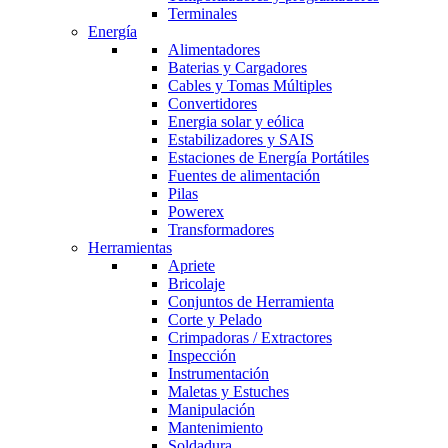
Terminales
Energía
Alimentadores
Baterias y Cargadores
Cables y Tomas Múltiples
Convertidores
Energia solar y eólica
Estabilizadores y SAIS
Estaciones de Energía Portátiles
Fuentes de alimentación
Pilas
Powerex
Transformadores
Herramientas
Apriete
Bricolaje
Conjuntos de Herramienta
Corte y Pelado
Crimpadoras / Extractores
Inspección
Instrumentación
Maletas y Estuches
Manipulación
Mantenimiento
Soldadura