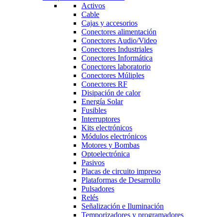
Activos
Cable
Cajas y accesorios
Conectores alimentación
Conectores Audio/Video
Conectores Industriales
Conectores Informática
Conectores laboratorio
Conectores Múliples
Conectores RF
Disipación de calor
Energía Solar
Fusibles
Interruptores
Kits electrónicos
Módulos electrónicos
Motores y Bombas
Optoelectrónica
Pasivos
Placas de circuito impreso
Plataformas de Desarrollo
Pulsadores
Relés
Señalización e Iluminación
Temporizadores y programadores