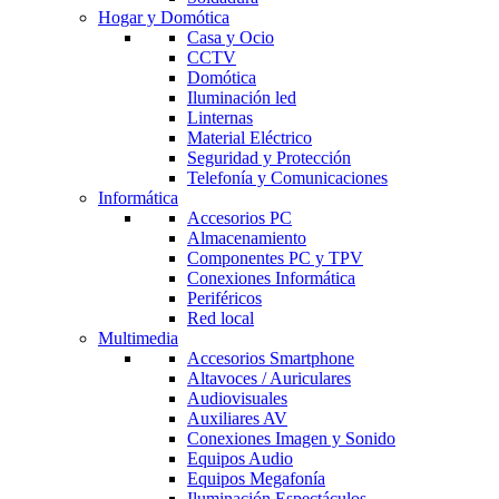
Hogar y Domótica
Casa y Ocio
CCTV
Domótica
Iluminación led
Linternas
Material Eléctrico
Seguridad y Protección
Telefonía y Comunicaciones
Informática
Accesorios PC
Almacenamiento
Componentes PC y TPV
Conexiones Informática
Periféricos
Red local
Multimedia
Accesorios Smartphone
Altavoces / Auriculares
Audiovisuales
Auxiliares AV
Conexiones Imagen y Sonido
Equipos Audio
Equipos Megafonía
Iluminación Espectáculos