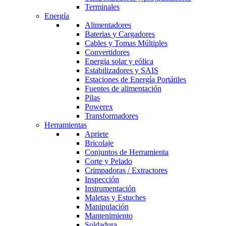
Terminales
Energía
Alimentadores
Baterias y Cargadores
Cables y Tomas Múltiples
Convertidores
Energia solar y eólica
Estabilizadores y SAIS
Estaciones de Energía Portátiles
Fuentes de alimentación
Pilas
Powerex
Transformadores
Herramientas
Apriete
Bricolaje
Conjuntos de Herramienta
Corte y Pelado
Crimpadoras / Extractores
Inspección
Instrumentación
Maletas y Estuches
Manipulación
Mantenimiento
Soldadura