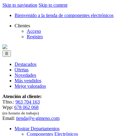
Skip to navigation
Skip to content
Bienvenido a la tienda de componentes electrónicos
Clientes
Acceso
Registro
☰
Destacados
Ofertas
Novedades
Más vendidos
Mejor valorados
Atención al cliente:
Tfno.:
963 704 163
Wpp:
678 062 068
(en horario de trabajo)
Email:
tienda@e-gimeno.com
Mostrar Departamentos
Componentes Electrónicos