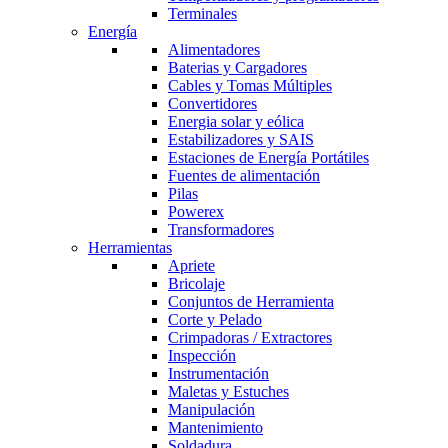
Terminales
Energía
Alimentadores
Baterias y Cargadores
Cables y Tomas Múltiples
Convertidores
Energia solar y eólica
Estabilizadores y SAIS
Estaciones de Energía Portátiles
Fuentes de alimentación
Pilas
Powerex
Transformadores
Herramientas
Apriete
Bricolaje
Conjuntos de Herramienta
Corte y Pelado
Crimpadoras / Extractores
Inspección
Instrumentación
Maletas y Estuches
Manipulación
Mantenimiento
Soldadura