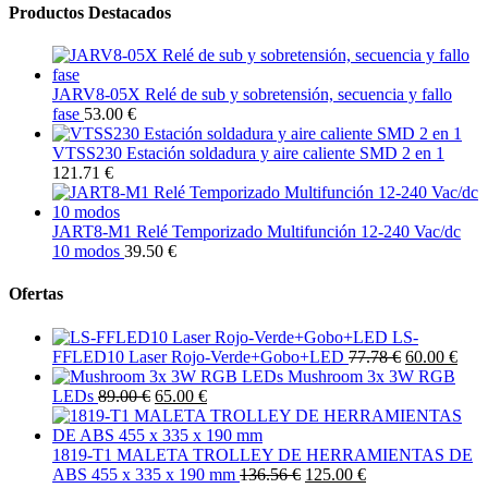
Productos Destacados
JARV8-05X Relé de sub y sobretensión, secuencia y fallo
fase
53.00 €
VTSS230 Estación soldadura y aire caliente SMD 2 en 1
121.71 €
JART8-M1 Relé Temporizado Multifunción 12-240 Vac/dc
10 modos
39.50 €
Ofertas
LS-
FFLED10 Laser Rojo-Verde+Gobo+LED
77.78 €
60.00 €
Mushroom 3x 3W RGB
LEDs
89.00 €
65.00 €
1819-T1 MALETA TROLLEY DE HERRAMIENTAS DE
ABS 455 x 335 x 190 mm
136.56 €
125.00 €