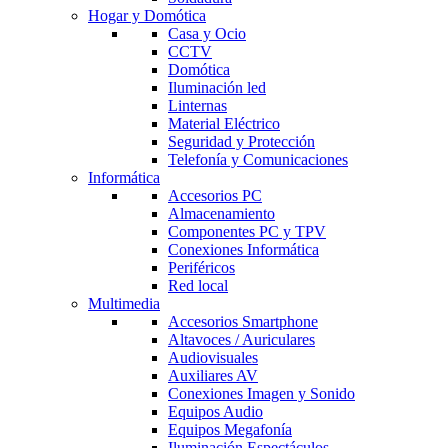
Hogar y Domótica
Casa y Ocio
CCTV
Domótica
Iluminación led
Linternas
Material Eléctrico
Seguridad y Protección
Telefonía y Comunicaciones
Informática
Accesorios PC
Almacenamiento
Componentes PC y TPV
Conexiones Informática
Periféricos
Red local
Multimedia
Accesorios Smartphone
Altavoces / Auriculares
Audiovisuales
Auxiliares AV
Conexiones Imagen y Sonido
Equipos Audio
Equipos Megafonía
Iluminación Espectáculos