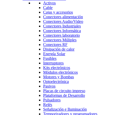
Activos
Cable
Cajas y accesorios
Conectores alimentación
Conectores Audio/Video
Conectores Industriales
Conectores Informática
Conectores laboratorio
Conectores Múliples
Conectores RF
Disipación de calor
Energía Solar
Fusibles
Interruptores
Kits electrónicos
Módulos electrónicos
Motores y Bombas
Optoelectrónica
Pasivos
Placas de circuito impreso
Plataformas de Desarrollo
Pulsadores
Relés
Señalización e Iluminación
Temporizadores y programadores