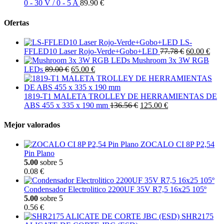
0 - 30 V / 0 - 5 A
89.90 €
Ofertas
LS-
FFLED10 Laser Rojo-Verde+Gobo+LED
77.78 €
60.00 €
Mushroom 3x 3W RGB
LEDs
89.00 €
65.00 €
1819-T1 MALETA TROLLEY DE HERRAMIENTAS DE
ABS 455 x 335 x 190 mm
136.56 €
125.00 €
Mejor valorados
ZOCALO CI 8P P2,54
Pin Plano
5.00
sobre 5
0.08 €
Condensador Electrolitico 2200UF 35V R7,5 16x25 105º
5.00
sobre 5
0.56 €
SHR2175