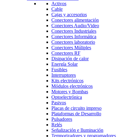
Activos
Cable
Cajas y accesorios
Conectores alimentación
Conectores Audio/Video
Conectores Industriales
Conectores Informática
Conectores laboratorio
Conectores Múliples
Conectores RF
Disipación de calor
Energía Solar
Fusibles
Interruptores
Kits electrónicos
Módulos electrónicos
Motores y Bombas
Optoelectrónica
Pasivos
Placas de circuito impreso
Plataformas de Desarrollo
Pulsadores
Relés
Señalización e Iluminación
Temporizadores y programadores