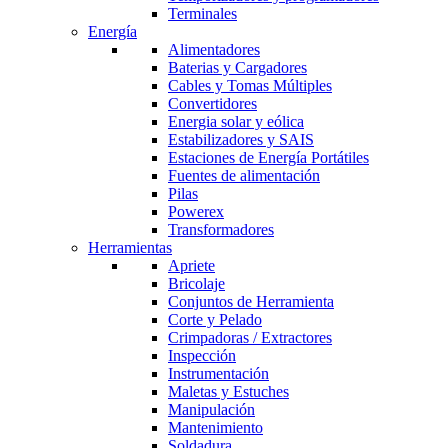
Terminales
Energía
Alimentadores
Baterias y Cargadores
Cables y Tomas Múltiples
Convertidores
Energia solar y eólica
Estabilizadores y SAIS
Estaciones de Energía Portátiles
Fuentes de alimentación
Pilas
Powerex
Transformadores
Herramientas
Apriete
Bricolaje
Conjuntos de Herramienta
Corte y Pelado
Crimpadoras / Extractores
Inspección
Instrumentación
Maletas y Estuches
Manipulación
Mantenimiento
Soldadura