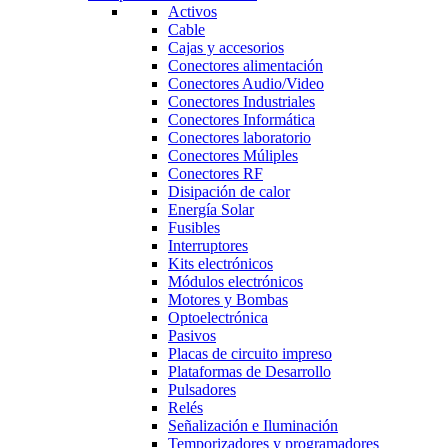
Activos
Cable
Cajas y accesorios
Conectores alimentación
Conectores Audio/Video
Conectores Industriales
Conectores Informática
Conectores laboratorio
Conectores Múliples
Conectores RF
Disipación de calor
Energía Solar
Fusibles
Interruptores
Kits electrónicos
Módulos electrónicos
Motores y Bombas
Optoelectrónica
Pasivos
Placas de circuito impreso
Plataformas de Desarrollo
Pulsadores
Relés
Señalización e Iluminación
Temporizadores y programadores