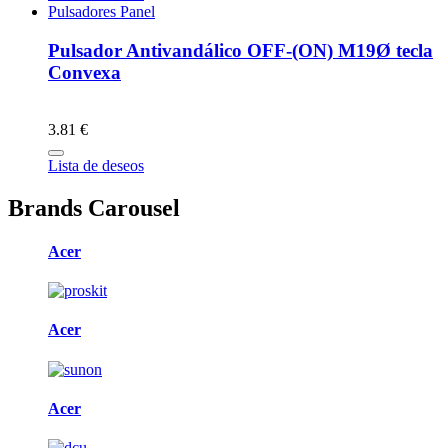
Pulsadores Panel
Pulsador Antivandálico OFF-(ON) M19Ø tecla
Convexa
3.81 €
Lista de deseos
Brands Carousel
Acer
Acer
Acer