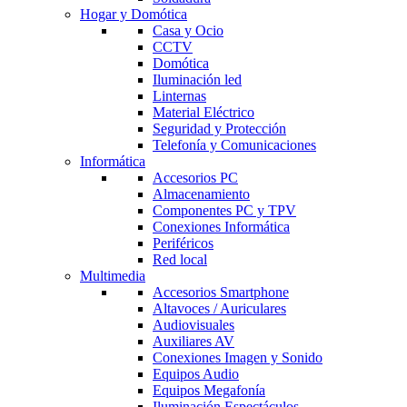
Hogar y Domótica
Casa y Ocio
CCTV
Domótica
Iluminación led
Linternas
Material Eléctrico
Seguridad y Protección
Telefonía y Comunicaciones
Informática
Accesorios PC
Almacenamiento
Componentes PC y TPV
Conexiones Informática
Periféricos
Red local
Multimedia
Accesorios Smartphone
Altavoces / Auriculares
Audiovisuales
Auxiliares AV
Conexiones Imagen y Sonido
Equipos Audio
Equipos Megafonía
Iluminación Espectáculos