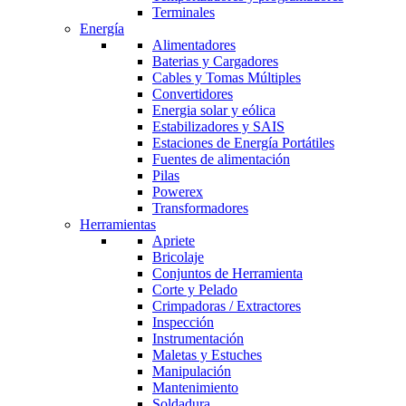
Terminales
Energía
Alimentadores
Baterias y Cargadores
Cables y Tomas Múltiples
Convertidores
Energia solar y eólica
Estabilizadores y SAIS
Estaciones de Energía Portátiles
Fuentes de alimentación
Pilas
Powerex
Transformadores
Herramientas
Apriete
Bricolaje
Conjuntos de Herramienta
Corte y Pelado
Crimpadoras / Extractores
Inspección
Instrumentación
Maletas y Estuches
Manipulación
Mantenimiento
Soldadura