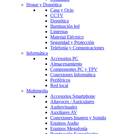
Hogar y Domótica
Casa y Ocio
CCTV
Domótica
Iluminación led
Linternas
Material Eléctrico
Seguridad y Protección
Telefonía y Comunicaciones
Informática
Accesorios PC
Almacenamiento
Componentes PC y TPV
Conexiones Informática
Periféricos
Red local
Multimedia
Accesorios Smartphone
Altavoces / Auriculares
Audiovisuales
Auxiliares AV
Conexiones Imagen y Sonido
Equipos Audio
Equipos Megafonía
Iluminación Espectáculos