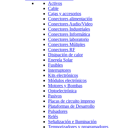
Activos
Cable
Cajas y accesorios
Conectores alimentación
Conectores Audio/Video
Conectores Industriales
Conectores Informática
Conectores laboratorio
Conectores Múliples
Conectores RF
Disipación de calor
Energía Solar
Fusibles
Interruptores
Kits electrónicos
Módulos electrónicos
Motores y Bombas
Optoelectrónica
Pasivos
Placas de circuito impreso
Plataformas de Desarrollo
Pulsadores
Relés
Señalización e Iluminación
Temporizadores y programadores