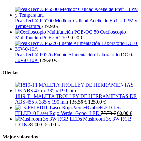
PeakTech® P 5500 Medidor Calidad Aceite de Freír - TPM y
Temperatura
239.90 €
Osciloscopio
Multifunción PCE-OC 50
99.90 €
PeakTech® P6226 Fuente Alimentación Laboratorio DC 0-
30V/0-10A
129.90 €
Ofertas
1819-T1 MALETA TROLLEY DE HERRAMIENTAS DE
ABS 455 x 335 x 190 mm
136.56 €
125.00 €
LS-
FFLED10 Laser Rojo-Verde+Gobo+LED
77.78 €
60.00 €
Mushroom 3x 3W RGB
LEDs
89.00 €
65.00 €
Mejor valorados