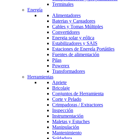
Terminales
Energía
Alimentadores
Baterias y Cargadores
Cables y Tomas Múltiples
Convertidores
Energia solar y eólica
Estabilizadores y SAIS
Estaciones de Energía Portátiles
Fuentes de alimentación
Pilas
Powerex
Transformadores
Herramientas
Apriete
Bricolaje
Conjuntos de Herramienta
Corte y Pelado
Crimpadoras / Extractores
Inspección
Instrumentación
Maletas y Estuches
Manipulación
Mantenimiento
Soldadura