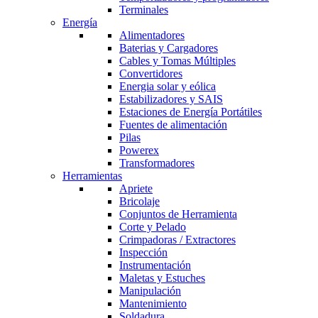
Terminales
Energía
Alimentadores
Baterias y Cargadores
Cables y Tomas Múltiples
Convertidores
Energia solar y eólica
Estabilizadores y SAIS
Estaciones de Energía Portátiles
Fuentes de alimentación
Pilas
Powerex
Transformadores
Herramientas
Apriete
Bricolaje
Conjuntos de Herramienta
Corte y Pelado
Crimpadoras / Extractores
Inspección
Instrumentación
Maletas y Estuches
Manipulación
Mantenimiento
Soldadura