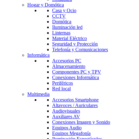
Hogar y Domótica
Casa y Ocio
CCTV
Domótica
Iluminación led
Linternas
Material Eléctrico
Seguridad y Protección
Telefonía y Comunicaciones
Informática
Accesorios PC
Almacenamiento
Componentes PC y TPV
Conexiones Informática
Periféricos
Red local
Multimedia
Accesorios Smartphone
Altavoces / Auriculares
Audiovisuales
Auxiliares AV
Conexiones Imagen y Sonido
Equipos Audio
Equipos Megafonía
Iluminación Espectáculos