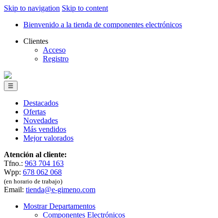
Skip to navigation
Skip to content
Bienvenido a la tienda de componentes electrónicos
Clientes
Acceso
Registro
☰
Destacados
Ofertas
Novedades
Más vendidos
Mejor valorados
Atención al cliente:
Tfno.:
963 704 163
Wpp:
678 062 068
(en horario de trabajo)
Email:
tienda@e-gimeno.com
Mostrar Departamentos
Componentes Electrónicos