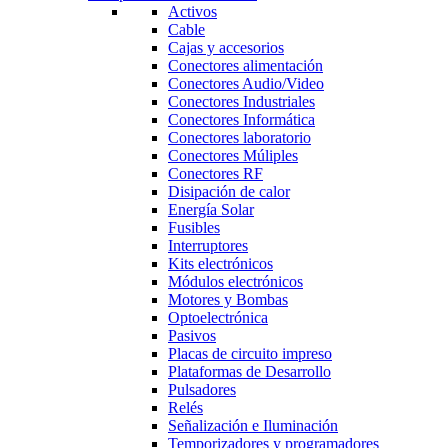
Activos
Cable
Cajas y accesorios
Conectores alimentación
Conectores Audio/Video
Conectores Industriales
Conectores Informática
Conectores laboratorio
Conectores Múliples
Conectores RF
Disipación de calor
Energía Solar
Fusibles
Interruptores
Kits electrónicos
Módulos electrónicos
Motores y Bombas
Optoelectrónica
Pasivos
Placas de circuito impreso
Plataformas de Desarrollo
Pulsadores
Relés
Señalización e Iluminación
Temporizadores y programadores