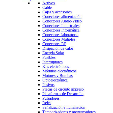
Activos
Cable
Cajas y accesorios
Conectores alimentación
Conectores Audio/Video
Conectores Industriales
Conectores Informática
Conectores laboratorio
Conectores Múliples
Conectores RF
Disipación de calor
Energía Solar
Fusibles
Interruptores
Kits electrónicos
Módulos electrónicos
Motores y Bombas
Optoelectrónica
Pasivos
Placas de circuito impreso
Plataformas de Desarrollo
Pulsadores
Relés
Señalización e Iluminación
Temporizadores y programadores