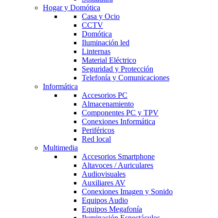
Hogar y Domótica
Casa y Ocio
CCTV
Domótica
Iluminación led
Linternas
Material Eléctrico
Seguridad y Protección
Telefonía y Comunicaciones
Informática
Accesorios PC
Almacenamiento
Componentes PC y TPV
Conexiones Informática
Periféricos
Red local
Multimedia
Accesorios Smartphone
Altavoces / Auriculares
Audiovisuales
Auxiliares AV
Conexiones Imagen y Sonido
Equipos Audio
Equipos Megafonía
Iluminación Espectáculos