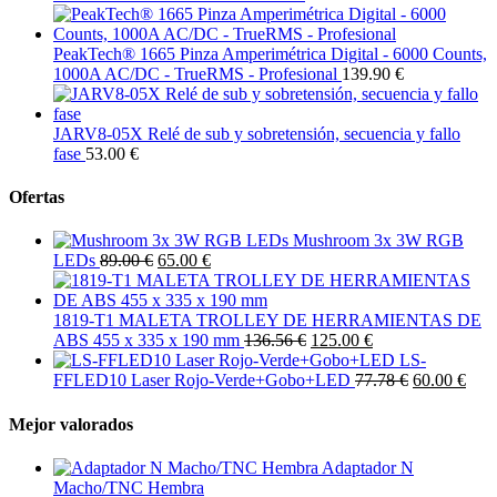
PeakTech® 1665 Pinza Amperimétrica Digital - 6000 Counts,
1000A AC/DC - TrueRMS - Profesional
139.90 €
JARV8-05X Relé de sub y sobretensión, secuencia y fallo
fase
53.00 €
Ofertas
Mushroom 3x 3W RGB
LEDs
89.00 €
65.00 €
1819-T1 MALETA TROLLEY DE HERRAMIENTAS DE
ABS 455 x 335 x 190 mm
136.56 €
125.00 €
LS-
FFLED10 Laser Rojo-Verde+Gobo+LED
77.78 €
60.00 €
Mejor valorados
Adaptador N
Macho/TNC Hembra