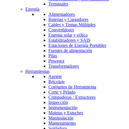
Terminales
Energía
Alimentadores
Baterias y Cargadores
Cables y Tomas Múltiples
Convertidores
Energia solar y eólica
Estabilizadores y SAIS
Estaciones de Energía Portátiles
Fuentes de alimentación
Pilas
Powerex
Transformadores
Herramientas
Apriete
Bricolaje
Conjuntos de Herramienta
Corte y Pelado
Crimpadoras / Extractores
Inspección
Instrumentación
Maletas y Estuches
Manipulación
Mantenimiento
Soldadura