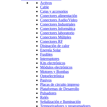
Activos
Cable
Cajas y accesorios
Conectores alimentación
Conectores Audio/Video
Conectores Industriales
Conectores Informática
Conectores laboratorio
Conectores Múliples
Conectores RF
Disipación de calor
Energía Solar
Fusibles
Interruptores
Kits electrónicos
Módulos electrónicos
Motores y Bombas
Optoelectrónica
Pasivos
Placas de circuito impreso
Plataformas de Desarrollo
Pulsadores
Relés
Señalización e Iluminación
Temporizadores y programadores