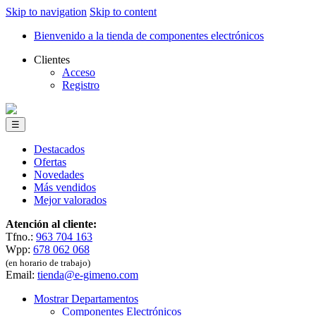
Skip to navigation
Skip to content
Bienvenido a la tienda de componentes electrónicos
Clientes
Acceso
Registro
☰
Destacados
Ofertas
Novedades
Más vendidos
Mejor valorados
Atención al cliente:
Tfno.:
963 704 163
Wpp:
678 062 068
(en horario de trabajo)
Email:
tienda@e-gimeno.com
Mostrar Departamentos
Componentes Electrónicos