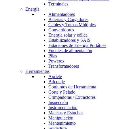
Terminales
Energía
Alimentadores
Baterias y Cargadores
Cables y Tomas Múltiples
Convertidores
Energia solar y eólica
Estabilizadores y SAIS
Estaciones de Energía Portátiles
Fuentes de alimentación
Pilas
Powerex
Transformadores
Herramientas
Apriete
Bricolaje
Conjuntos de Herramienta
Corte y Pelado
Crimpadoras / Extractores
Inspección
Instrumentación
Maletas y Estuches
Manipulación
Mantenimiento
Soldadura