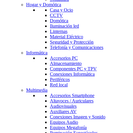
Hogar y Domótica
Casa y Ocio
CCTV
Domótica
Iluminación led
Linternas
Material Eléctrico
Seguridad y Protección
Telefonía y Comunicaciones
Informática
Accesorios PC
Almacenamiento
Componentes PC y TPV
Conexiones Informática
Periféricos
Red local
Multimedia
Accesorios Smartphone
Altavoces / Auriculares
Audiovisuales
Auxiliares AV
Conexiones Imagen y Sonido
Equipos Audio
Equipos Megafonía
Iluminación Espectáculos