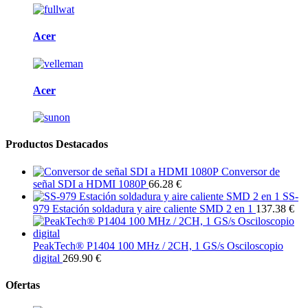
Acer
Acer
Productos Destacados
Conversor de
señal SDI a HDMI 1080P
66.28 €
SS-
979 Estación soldadura y aire caliente SMD 2 en 1
137.38 €
PeakTech® P1404 100 MHz / 2CH, 1 GS/s Osciloscopio
digital
269.90 €
Ofertas