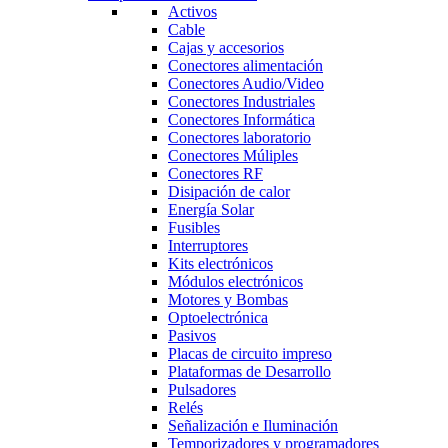
Activos
Cable
Cajas y accesorios
Conectores alimentación
Conectores Audio/Video
Conectores Industriales
Conectores Informática
Conectores laboratorio
Conectores Múliples
Conectores RF
Disipación de calor
Energía Solar
Fusibles
Interruptores
Kits electrónicos
Módulos electrónicos
Motores y Bombas
Optoelectrónica
Pasivos
Placas de circuito impreso
Plataformas de Desarrollo
Pulsadores
Relés
Señalización e Iluminación
Temporizadores y programadores