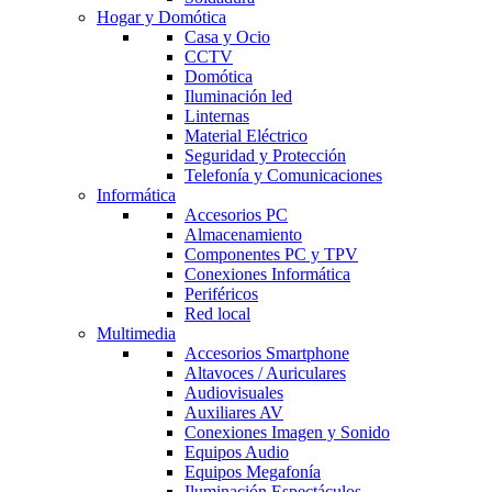
Hogar y Domótica
Casa y Ocio
CCTV
Domótica
Iluminación led
Linternas
Material Eléctrico
Seguridad y Protección
Telefonía y Comunicaciones
Informática
Accesorios PC
Almacenamiento
Componentes PC y TPV
Conexiones Informática
Periféricos
Red local
Multimedia
Accesorios Smartphone
Altavoces / Auriculares
Audiovisuales
Auxiliares AV
Conexiones Imagen y Sonido
Equipos Audio
Equipos Megafonía
Iluminación Espectáculos