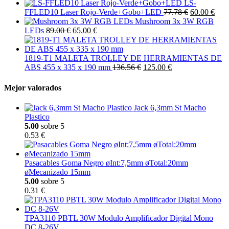
LS-
FFLED10 Laser Rojo-Verde+Gobo+LED
77.78 €
60.00 €
Mushroom 3x 3W RGB
LEDs
89.00 €
65.00 €
1819-T1 MALETA TROLLEY DE HERRAMIENTAS DE
ABS 455 x 335 x 190 mm
136.56 €
125.00 €
Mejor valorados
Jack 6,3mm St Macho
Plastico
5.00
sobre 5
0.53 €
Pasacables Goma Negro øInt:7,5mm øTotal:20mm
øMecanizado 15mm
5.00
sobre 5
0.31 €
TPA3110 PBTL 30W Modulo Amplificador Digital Mono
DC 8-26V