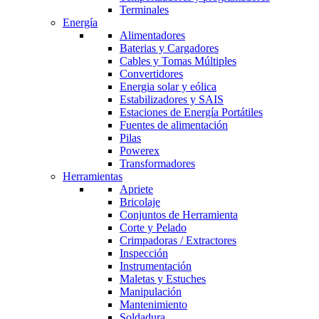
Terminales
Energía
Alimentadores
Baterias y Cargadores
Cables y Tomas Múltiples
Convertidores
Energia solar y eólica
Estabilizadores y SAIS
Estaciones de Energía Portátiles
Fuentes de alimentación
Pilas
Powerex
Transformadores
Herramientas
Apriete
Bricolaje
Conjuntos de Herramienta
Corte y Pelado
Crimpadoras / Extractores
Inspección
Instrumentación
Maletas y Estuches
Manipulación
Mantenimiento
Soldadura