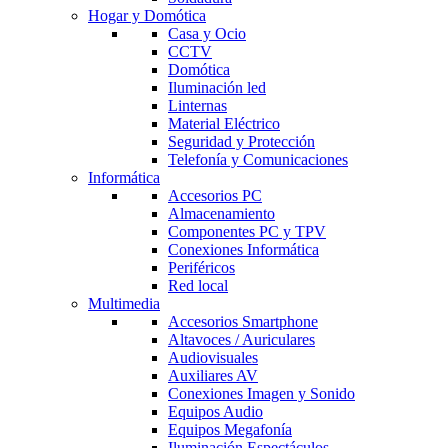
Hogar y Domótica
Casa y Ocio
CCTV
Domótica
Iluminación led
Linternas
Material Eléctrico
Seguridad y Protección
Telefonía y Comunicaciones
Informática
Accesorios PC
Almacenamiento
Componentes PC y TPV
Conexiones Informática
Periféricos
Red local
Multimedia
Accesorios Smartphone
Altavoces / Auriculares
Audiovisuales
Auxiliares AV
Conexiones Imagen y Sonido
Equipos Audio
Equipos Megafonía
Iluminación Espectáculos