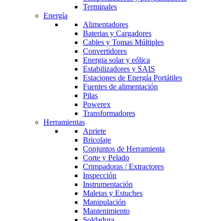
Terminales
Energía
Alimentadores
Baterias y Cargadores
Cables y Tomas Múltiples
Convertidores
Energia solar y eólica
Estabilizadores y SAIS
Estaciones de Energía Portátiles
Fuentes de alimentación
Pilas
Powerex
Transformadores
Herramientas
Apriete
Bricolaje
Conjuntos de Herramienta
Corte y Pelado
Crimpadoras / Extractores
Inspección
Instrumentación
Maletas y Estuches
Manipulación
Mantenimiento
Soldadura