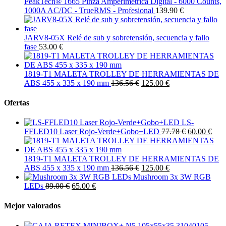
PeakTech® 1665 Pinza Amperimétrica Digital - 6000 Counts,
1000A AC/DC - TrueRMS - Profesional
139.90 €
JARV8-05X Relé de sub y sobretensión, secuencia y fallo
fase
53.00 €
1819-T1 MALETA TROLLEY DE HERRAMIENTAS DE
ABS 455 x 335 x 190 mm
136.56 €
125.00 €
Ofertas
LS-
FFLED10 Laser Rojo-Verde+Gobo+LED
77.78 €
60.00 €
1819-T1 MALETA TROLLEY DE HERRAMIENTAS DE
ABS 455 x 335 x 190 mm
136.56 €
125.00 €
Mushroom 3x 3W RGB
LEDs
89.00 €
65.00 €
Mejor valorados