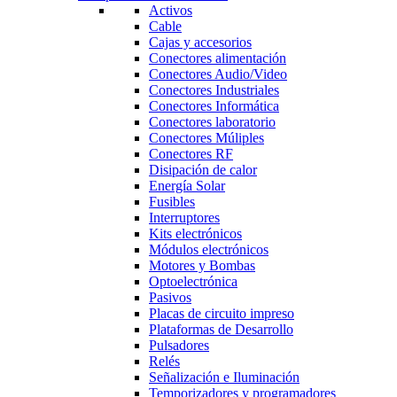
Activos
Cable
Cajas y accesorios
Conectores alimentación
Conectores Audio/Video
Conectores Industriales
Conectores Informática
Conectores laboratorio
Conectores Múliples
Conectores RF
Disipación de calor
Energía Solar
Fusibles
Interruptores
Kits electrónicos
Módulos electrónicos
Motores y Bombas
Optoelectrónica
Pasivos
Placas de circuito impreso
Plataformas de Desarrollo
Pulsadores
Relés
Señalización e Iluminación
Temporizadores y programadores