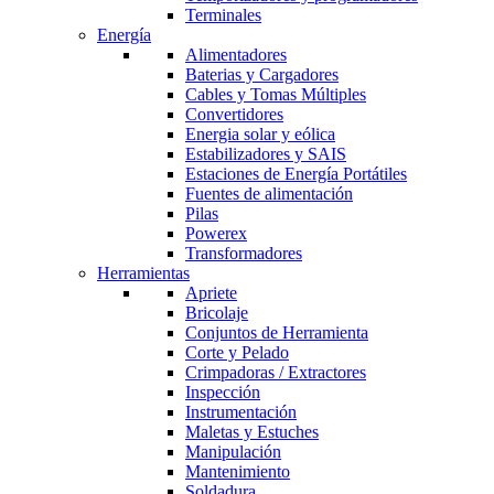
Terminales
Energía
Alimentadores
Baterias y Cargadores
Cables y Tomas Múltiples
Convertidores
Energia solar y eólica
Estabilizadores y SAIS
Estaciones de Energía Portátiles
Fuentes de alimentación
Pilas
Powerex
Transformadores
Herramientas
Apriete
Bricolaje
Conjuntos de Herramienta
Corte y Pelado
Crimpadoras / Extractores
Inspección
Instrumentación
Maletas y Estuches
Manipulación
Mantenimiento
Soldadura