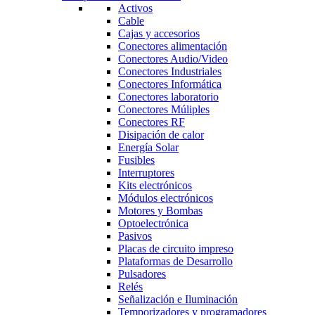
Activos
Cable
Cajas y accesorios
Conectores alimentación
Conectores Audio/Video
Conectores Industriales
Conectores Informática
Conectores laboratorio
Conectores Múliples
Conectores RF
Disipación de calor
Energía Solar
Fusibles
Interruptores
Kits electrónicos
Módulos electrónicos
Motores y Bombas
Optoelectrónica
Pasivos
Placas de circuito impreso
Plataformas de Desarrollo
Pulsadores
Relés
Señalización e Iluminación
Temporizadores y programadores