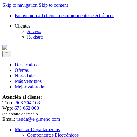
Skip to navigation
Skip to content
Bienvenido a la tienda de componentes electrónicos
Clientes
Acceso
Registro
☰
Destacados
Ofertas
Novedades
Más vendidos
Mejor valorados
Atención al cliente:
Tfno.:
963 704 163
Wpp:
678 062 068
(en horario de trabajo)
Email:
tienda@e-gimeno.com
Mostrar Departamentos
Componentes Electrónicos