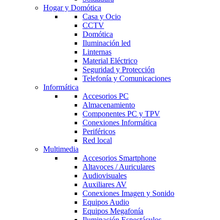
Hogar y Domótica
Casa y Ocio
CCTV
Domótica
Iluminación led
Linternas
Material Eléctrico
Seguridad y Protección
Telefonía y Comunicaciones
Informática
Accesorios PC
Almacenamiento
Componentes PC y TPV
Conexiones Informática
Periféricos
Red local
Multimedia
Accesorios Smartphone
Altavoces / Auriculares
Audiovisuales
Auxiliares AV
Conexiones Imagen y Sonido
Equipos Audio
Equipos Megafonía
Iluminación Espectáculos