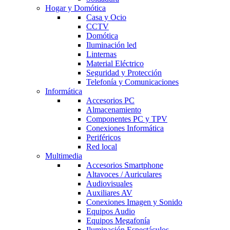
Hogar y Domótica
Casa y Ocio
CCTV
Domótica
Iluminación led
Linternas
Material Eléctrico
Seguridad y Protección
Telefonía y Comunicaciones
Informática
Accesorios PC
Almacenamiento
Componentes PC y TPV
Conexiones Informática
Periféricos
Red local
Multimedia
Accesorios Smartphone
Altavoces / Auriculares
Audiovisuales
Auxiliares AV
Conexiones Imagen y Sonido
Equipos Audio
Equipos Megafonía
Iluminación Espectáculos