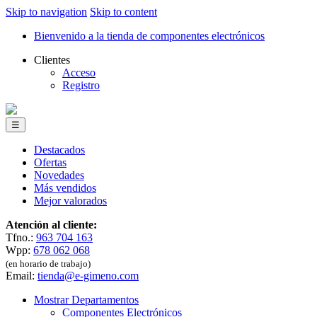
Skip to navigation
Skip to content
Bienvenido a la tienda de componentes electrónicos
Clientes
Acceso
Registro
☰
Destacados
Ofertas
Novedades
Más vendidos
Mejor valorados
Atención al cliente:
Tfno.:
963 704 163
Wpp:
678 062 068
(en horario de trabajo)
Email:
tienda@e-gimeno.com
Mostrar Departamentos
Componentes Electrónicos