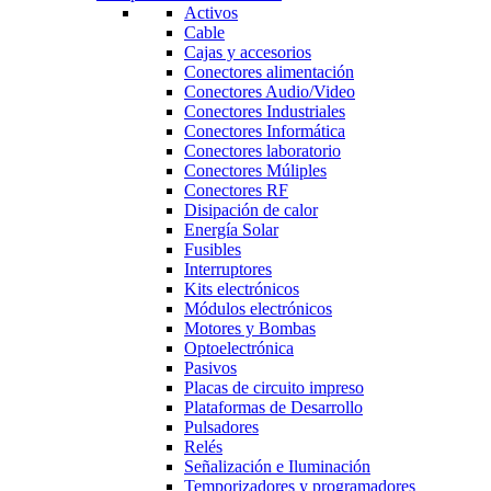
Activos
Cable
Cajas y accesorios
Conectores alimentación
Conectores Audio/Video
Conectores Industriales
Conectores Informática
Conectores laboratorio
Conectores Múliples
Conectores RF
Disipación de calor
Energía Solar
Fusibles
Interruptores
Kits electrónicos
Módulos electrónicos
Motores y Bombas
Optoelectrónica
Pasivos
Placas de circuito impreso
Plataformas de Desarrollo
Pulsadores
Relés
Señalización e Iluminación
Temporizadores y programadores