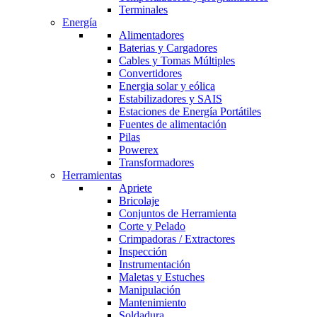
Terminales
Energía
Alimentadores
Baterias y Cargadores
Cables y Tomas Múltiples
Convertidores
Energia solar y eólica
Estabilizadores y SAIS
Estaciones de Energía Portátiles
Fuentes de alimentación
Pilas
Powerex
Transformadores
Herramientas
Apriete
Bricolaje
Conjuntos de Herramienta
Corte y Pelado
Crimpadoras / Extractores
Inspección
Instrumentación
Maletas y Estuches
Manipulación
Mantenimiento
Soldadura