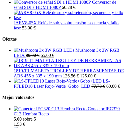
Conversor de
señal SDI a HDMI 1080P
66.28 €
JARV8-05X Relé de sub y sobretensión, secuencia y fallo
fase
53.00 €
Ofertas
Mushroom 3x 3W RGB
LEDs
89.00 €
65.00 €
1819-T1 MALETA TROLLEY DE HERRAMIENTAS DE
ABS 455 x 335 x 190 mm
136.56 €
125.00 €
LS-
FFLED10 Laser Rojo-Verde+Gobo+LED
77.78 €
60.00 €
Mejor valorados
Conector IEC320
C13 Hembra Recto
5.00
sobre 5
1.53 €