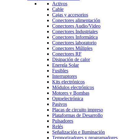
Activos
Cable
Cajas y accesorios
Conectores alimentación
Conectores Audio/Video
Conectores Industriales
Conectores Informática
Conectores laboratorio
Conectores Múliples
Conectores RF
Disipación de calor
Energía Solar
Fusibles
Interruptores
Kits electrónicos
Módulos electrónicos
Motores y Bombas
Optoelectrónica
Pasivos
Placas de circuito impreso
Plataformas de Desarrollo
Pulsadores
Relés
Señalización e Iluminación
Temporizadores y programadores