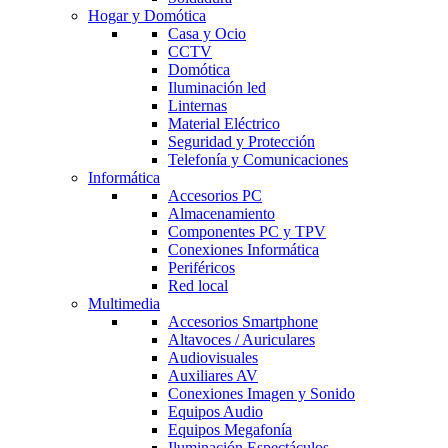
Hogar y Domótica
Casa y Ocio
CCTV
Domótica
Iluminación led
Linternas
Material Eléctrico
Seguridad y Protección
Telefonía y Comunicaciones
Informática
Accesorios PC
Almacenamiento
Componentes PC y TPV
Conexiones Informática
Periféricos
Red local
Multimedia
Accesorios Smartphone
Altavoces / Auriculares
Audiovisuales
Auxiliares AV
Conexiones Imagen y Sonido
Equipos Audio
Equipos Megafonía
Iluminación Espectáculos