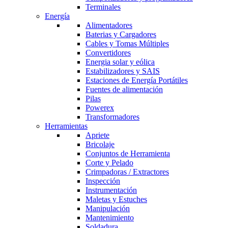
Terminales
Energía
Alimentadores
Baterias y Cargadores
Cables y Tomas Múltiples
Convertidores
Energia solar y eólica
Estabilizadores y SAIS
Estaciones de Energía Portátiles
Fuentes de alimentación
Pilas
Powerex
Transformadores
Herramientas
Apriete
Bricolaje
Conjuntos de Herramienta
Corte y Pelado
Crimpadoras / Extractores
Inspección
Instrumentación
Maletas y Estuches
Manipulación
Mantenimiento
Soldadura