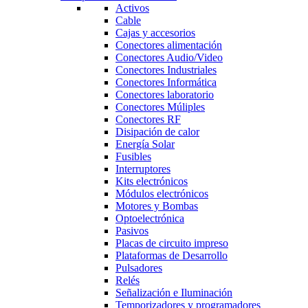
Activos
Cable
Cajas y accesorios
Conectores alimentación
Conectores Audio/Video
Conectores Industriales
Conectores Informática
Conectores laboratorio
Conectores Múliples
Conectores RF
Disipación de calor
Energía Solar
Fusibles
Interruptores
Kits electrónicos
Módulos electrónicos
Motores y Bombas
Optoelectrónica
Pasivos
Placas de circuito impreso
Plataformas de Desarrollo
Pulsadores
Relés
Señalización e Iluminación
Temporizadores y programadores