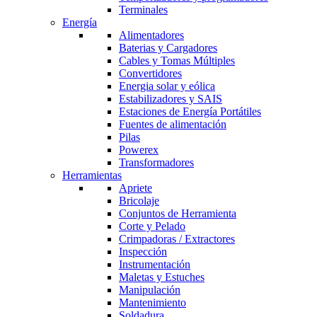
Terminales
Energía
Alimentadores
Baterias y Cargadores
Cables y Tomas Múltiples
Convertidores
Energia solar y eólica
Estabilizadores y SAIS
Estaciones de Energía Portátiles
Fuentes de alimentación
Pilas
Powerex
Transformadores
Herramientas
Apriete
Bricolaje
Conjuntos de Herramienta
Corte y Pelado
Crimpadoras / Extractores
Inspección
Instrumentación
Maletas y Estuches
Manipulación
Mantenimiento
Soldadura