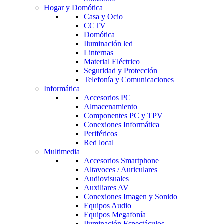
Hogar y Domótica
Casa y Ocio
CCTV
Domótica
Iluminación led
Linternas
Material Eléctrico
Seguridad y Protección
Telefonía y Comunicaciones
Informática
Accesorios PC
Almacenamiento
Componentes PC y TPV
Conexiones Informática
Periféricos
Red local
Multimedia
Accesorios Smartphone
Altavoces / Auriculares
Audiovisuales
Auxiliares AV
Conexiones Imagen y Sonido
Equipos Audio
Equipos Megafonía
Iluminación Espectáculos