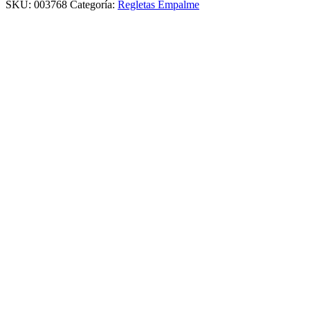
SKU:
003768
Categoría:
Regletas Empalme