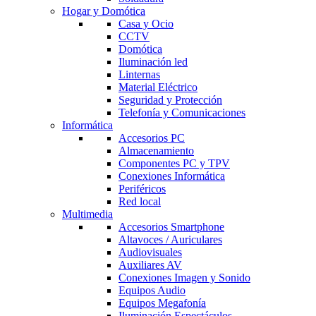
Hogar y Domótica
Casa y Ocio
CCTV
Domótica
Iluminación led
Linternas
Material Eléctrico
Seguridad y Protección
Telefonía y Comunicaciones
Informática
Accesorios PC
Almacenamiento
Componentes PC y TPV
Conexiones Informática
Periféricos
Red local
Multimedia
Accesorios Smartphone
Altavoces / Auriculares
Audiovisuales
Auxiliares AV
Conexiones Imagen y Sonido
Equipos Audio
Equipos Megafonía
Iluminación Espectáculos