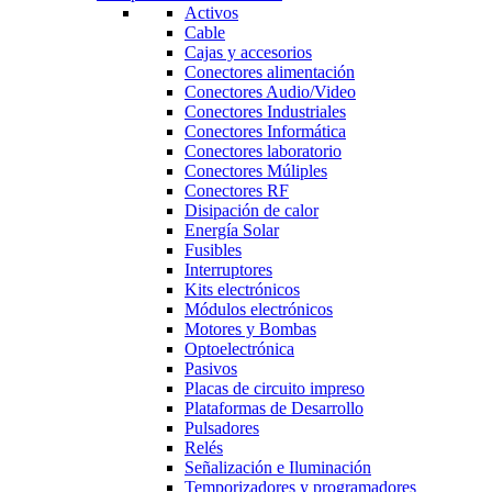
Activos
Cable
Cajas y accesorios
Conectores alimentación
Conectores Audio/Video
Conectores Industriales
Conectores Informática
Conectores laboratorio
Conectores Múliples
Conectores RF
Disipación de calor
Energía Solar
Fusibles
Interruptores
Kits electrónicos
Módulos electrónicos
Motores y Bombas
Optoelectrónica
Pasivos
Placas de circuito impreso
Plataformas de Desarrollo
Pulsadores
Relés
Señalización e Iluminación
Temporizadores y programadores