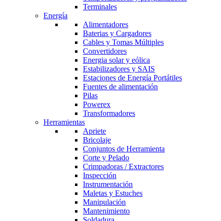
Terminales
Energía
Alimentadores
Baterias y Cargadores
Cables y Tomas Múltiples
Convertidores
Energia solar y eólica
Estabilizadores y SAIS
Estaciones de Energía Portátiles
Fuentes de alimentación
Pilas
Powerex
Transformadores
Herramientas
Apriete
Bricolaje
Conjuntos de Herramienta
Corte y Pelado
Crimpadoras / Extractores
Inspección
Instrumentación
Maletas y Estuches
Manipulación
Mantenimiento
Soldadura