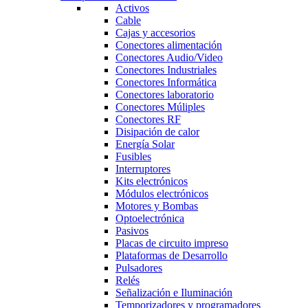
Activos
Cable
Cajas y accesorios
Conectores alimentación
Conectores Audio/Video
Conectores Industriales
Conectores Informática
Conectores laboratorio
Conectores Múliples
Conectores RF
Disipación de calor
Energía Solar
Fusibles
Interruptores
Kits electrónicos
Módulos electrónicos
Motores y Bombas
Optoelectrónica
Pasivos
Placas de circuito impreso
Plataformas de Desarrollo
Pulsadores
Relés
Señalización e Iluminación
Temporizadores y programadores