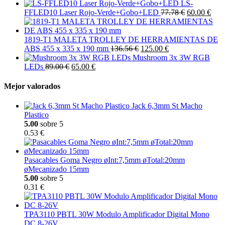
LS-
FFLED10 Laser Rojo-Verde+Gobo+LED
77.78 €
60.00 €
1819-T1 MALETA TROLLEY DE HERRAMIENTAS DE
ABS 455 x 335 x 190 mm
136.56 €
125.00 €
Mushroom 3x 3W RGB
LEDs
89.00 €
65.00 €
Mejor valorados
Jack 6,3mm St Macho
Plastico
5.00
sobre 5
0.53 €
Pasacables Goma Negro øInt:7,5mm øTotal:20mm
øMecanizado 15mm
5.00
sobre 5
0.31 €
TPA3110 PBTL 30W Modulo Amplificador Digital Mono
DC 8-26V