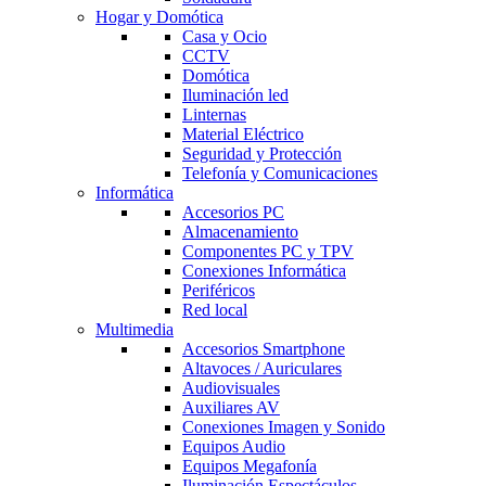
Hogar y Domótica
Casa y Ocio
CCTV
Domótica
Iluminación led
Linternas
Material Eléctrico
Seguridad y Protección
Telefonía y Comunicaciones
Informática
Accesorios PC
Almacenamiento
Componentes PC y TPV
Conexiones Informática
Periféricos
Red local
Multimedia
Accesorios Smartphone
Altavoces / Auriculares
Audiovisuales
Auxiliares AV
Conexiones Imagen y Sonido
Equipos Audio
Equipos Megafonía
Iluminación Espectáculos