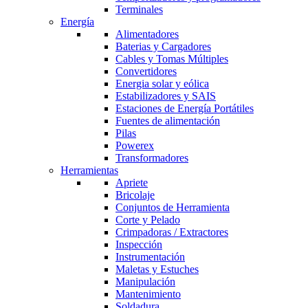
Terminales
Energía
Alimentadores
Baterias y Cargadores
Cables y Tomas Múltiples
Convertidores
Energia solar y eólica
Estabilizadores y SAIS
Estaciones de Energía Portátiles
Fuentes de alimentación
Pilas
Powerex
Transformadores
Herramientas
Apriete
Bricolaje
Conjuntos de Herramienta
Corte y Pelado
Crimpadoras / Extractores
Inspección
Instrumentación
Maletas y Estuches
Manipulación
Mantenimiento
Soldadura