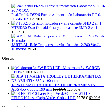
PeakTech® P6226 Fuente Alimentación Laboratorio DC 0-
30V/0-10A
129.90 €
VTSS230 Estación soldadura y aire caliente SMD 2 en 1
121.71 €
JART8-M1 Relé Temporizado Multifunción 12-240 Vac/dc
10 modos
39.50 €
Ofertas
Mushroom 3x 3W RGB
LEDs
89.00 €
65.00 €
1819-T1 MALETA TROLLEY DE HERRAMIENTAS DE
ABS 455 x 335 x 190 mm
136.56 €
125.00 €
LS-
FFLED10 Laser Rojo-Verde+Gobo+LED
77.78 €
60.00 €