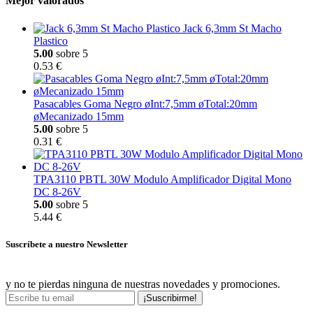
Mejor valorados
Jack 6,3mm St Macho
Plastico
5.00
sobre 5
0.53 €
Pasacables Goma Negro øInt:7,5mm øTotal:20mm
øMecanizado 15mm
5.00
sobre 5
0.31 €
TPA3110 PBTL 30W Modulo Amplificador Digital Mono
DC 8-26V
5.00
sobre 5
5.44 €
Suscríbete a nuestro Newsletter
y no te pierdas ninguna de nuestras novedades y promociones.
¡Suscribirme!