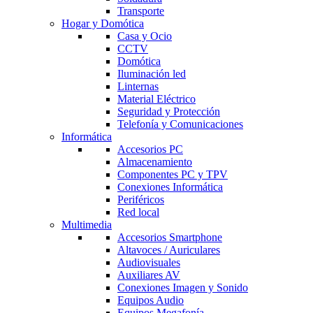
Transporte
Hogar y Domótica
Casa y Ocio
CCTV
Domótica
Iluminación led
Linternas
Material Eléctrico
Seguridad y Protección
Telefonía y Comunicaciones
Informática
Accesorios PC
Almacenamiento
Componentes PC y TPV
Conexiones Informática
Periféricos
Red local
Multimedia
Accesorios Smartphone
Altavoces / Auriculares
Audiovisuales
Auxiliares AV
Conexiones Imagen y Sonido
Equipos Audio
Equipos Megafonía