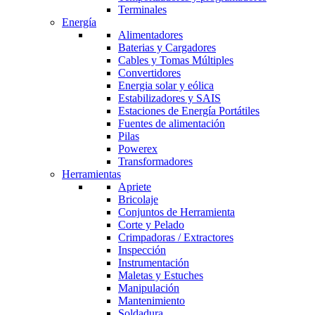
Terminales
Energía
Alimentadores
Baterias y Cargadores
Cables y Tomas Múltiples
Convertidores
Energia solar y eólica
Estabilizadores y SAIS
Estaciones de Energía Portátiles
Fuentes de alimentación
Pilas
Powerex
Transformadores
Herramientas
Apriete
Bricolaje
Conjuntos de Herramienta
Corte y Pelado
Crimpadoras / Extractores
Inspección
Instrumentación
Maletas y Estuches
Manipulación
Mantenimiento
Soldadura