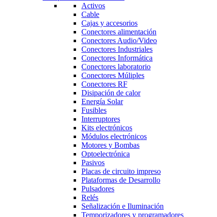
Activos
Cable
Cajas y accesorios
Conectores alimentación
Conectores Audio/Video
Conectores Industriales
Conectores Informática
Conectores laboratorio
Conectores Múliples
Conectores RF
Disipación de calor
Energía Solar
Fusibles
Interruptores
Kits electrónicos
Módulos electrónicos
Motores y Bombas
Optoelectrónica
Pasivos
Placas de circuito impreso
Plataformas de Desarrollo
Pulsadores
Relés
Señalización e Iluminación
Temporizadores y programadores