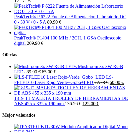
121.71 €
PeakTech® P 6222 Fuente de Alimentación Laboratorio DC
0 - 30 V / 0 - 5 A
89.90 €
PeakTech® P1404 100 MHz / 2CH, 1 GS/s Osciloscopio
digital
269.90 €
Ofertas
Mushroom 3x 3W RGB
LEDs
89.00 €
65.00 €
LS-
FFLED10 Laser Rojo-Verde+Gobo+LED
77.78 €
60.00 €
1819-T1 MALETA TROLLEY DE HERRAMIENTAS DE
ABS 455 x 335 x 190 mm
136.56 €
125.00 €
Mejor valorados