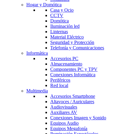
Hogar y Domótica
Casa y Ocio
CCTV
Domótica
Iluminación led
Linternas
Material Eléctrico
Seguridad y Protección
Telefonía y Comunicaciones
Informática
Accesorios PC
Almacenamiento
Componentes PC y TPV
Conexiones Informática
Periféricos
Red local
Multimedia
Accesorios Smartphone
Altavoces / Auriculares
Audiovisuales
Auxiliares AV
Conexiones Imagen y Sonido
Equipos Audio
Equipos Megafonía
Iluminación Espectáculos