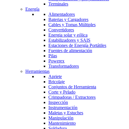
Terminales
Energía
Alimentadores
Baterias y Cargadores
Cables y Tomas Múltiples
Convertidores
Energia solar y eólica
Estabilizadores y SAIS
Estaciones de Energía Portátiles
Fuentes de alimentación
Pilas
Powerex
Transformadores
Herramientas
Apriete
Bricolaje
Conjuntos de Herramienta
Corte y Pelado
Crimpadoras / Extractores
Inspección
Instrumentación
Maletas y Estuches
Manipulación
Mantenimiento
Soldadura