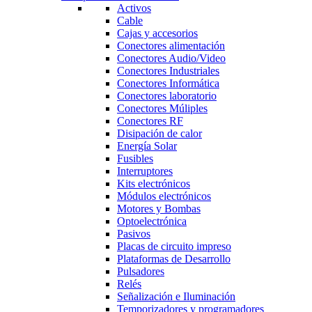
Activos
Cable
Cajas y accesorios
Conectores alimentación
Conectores Audio/Video
Conectores Industriales
Conectores Informática
Conectores laboratorio
Conectores Múliples
Conectores RF
Disipación de calor
Energía Solar
Fusibles
Interruptores
Kits electrónicos
Módulos electrónicos
Motores y Bombas
Optoelectrónica
Pasivos
Placas de circuito impreso
Plataformas de Desarrollo
Pulsadores
Relés
Señalización e Iluminación
Temporizadores y programadores