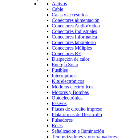
Activos
Cable
Cajas y accesorios
Conectores alimentación
Conectores Audio/Video
Conectores Industriales
Conectores Informática
Conectores laboratorio
Conectores Múliples
Conectores RF
Disipación de calor
Energía Solar
Fusibles
Interruptores
Kits electrónicos
Módulos electrónicos
Motores y Bombas
Optoelectrónica
Pasivos
Placas de circuito impreso
Plataformas de Desarrollo
Pulsadores
Relés
Señalización e Iluminación
Temporizadores y programadores