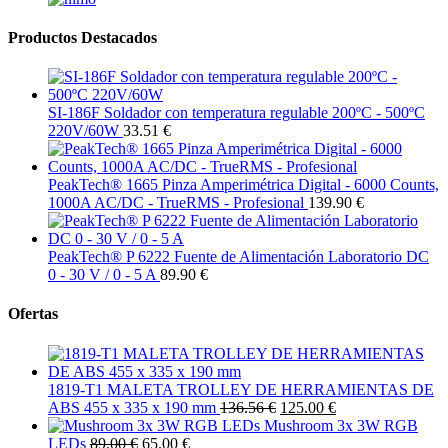
Productos Destacados
SI-186F Soldador con temperatura regulable 200ºC - 500ºC
220V/60W
33.51 €
PeakTech® 1665 Pinza Amperimétrica Digital - 6000 Counts,
1000A AC/DC - TrueRMS - Profesional
139.90 €
PeakTech® P 6222 Fuente de Alimentación Laboratorio DC
0 - 30 V / 0 - 5 A
89.90 €
Ofertas
1819-T1 MALETA TROLLEY DE HERRAMIENTAS DE
ABS 455 x 335 x 190 mm
136.56 €
125.00 €
Mushroom 3x 3W RGB
LEDs
89.00 €
65.00 €