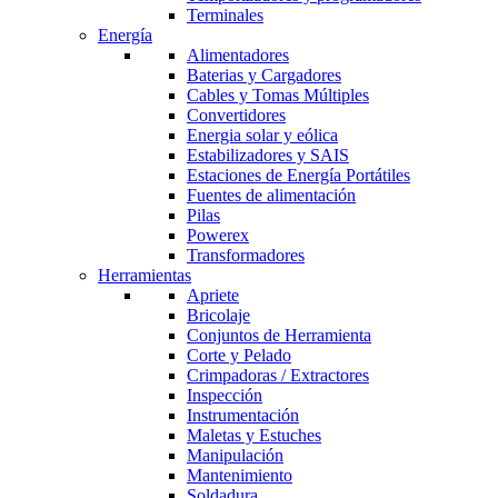
Terminales
Energía
Alimentadores
Baterias y Cargadores
Cables y Tomas Múltiples
Convertidores
Energia solar y eólica
Estabilizadores y SAIS
Estaciones de Energía Portátiles
Fuentes de alimentación
Pilas
Powerex
Transformadores
Herramientas
Apriete
Bricolaje
Conjuntos de Herramienta
Corte y Pelado
Crimpadoras / Extractores
Inspección
Instrumentación
Maletas y Estuches
Manipulación
Mantenimiento
Soldadura