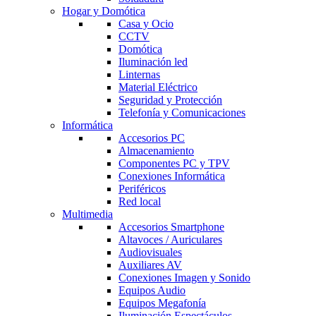
Hogar y Domótica
Casa y Ocio
CCTV
Domótica
Iluminación led
Linternas
Material Eléctrico
Seguridad y Protección
Telefonía y Comunicaciones
Informática
Accesorios PC
Almacenamiento
Componentes PC y TPV
Conexiones Informática
Periféricos
Red local
Multimedia
Accesorios Smartphone
Altavoces / Auriculares
Audiovisuales
Auxiliares AV
Conexiones Imagen y Sonido
Equipos Audio
Equipos Megafonía
Iluminación Espectáculos