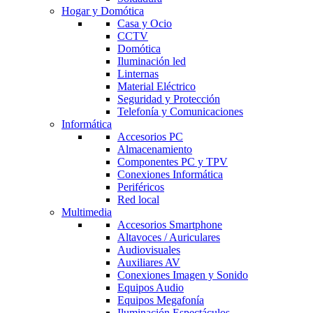
Hogar y Domótica
Casa y Ocio
CCTV
Domótica
Iluminación led
Linternas
Material Eléctrico
Seguridad y Protección
Telefonía y Comunicaciones
Informática
Accesorios PC
Almacenamiento
Componentes PC y TPV
Conexiones Informática
Periféricos
Red local
Multimedia
Accesorios Smartphone
Altavoces / Auriculares
Audiovisuales
Auxiliares AV
Conexiones Imagen y Sonido
Equipos Audio
Equipos Megafonía
Iluminación Espectáculos