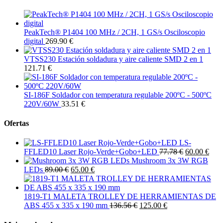
PeakTech® P1404 100 MHz / 2CH, 1 GS/s Osciloscopio
digital
269.90 €
VTSS230 Estación soldadura y aire caliente SMD 2 en 1
121.71 €
SI-186F Soldador con temperatura regulable 200ºC - 500ºC
220V/60W
33.51 €
Ofertas
LS-
FFLED10 Laser Rojo-Verde+Gobo+LED
77.78 €
60.00 €
Mushroom 3x 3W RGB
LEDs
89.00 €
65.00 €
1819-T1 MALETA TROLLEY DE HERRAMIENTAS DE
ABS 455 x 335 x 190 mm
136.56 €
125.00 €