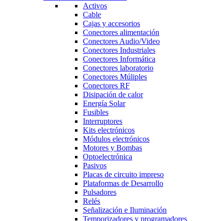
Activos
Cable
Cajas y accesorios
Conectores alimentación
Conectores Audio/Video
Conectores Industriales
Conectores Informática
Conectores laboratorio
Conectores Múliples
Conectores RF
Disipación de calor
Energía Solar
Fusibles
Interruptores
Kits electrónicos
Módulos electrónicos
Motores y Bombas
Optoelectrónica
Pasivos
Placas de circuito impreso
Plataformas de Desarrollo
Pulsadores
Relés
Señalización e Iluminación
Temporizadores y programadores