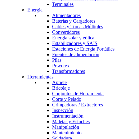
Terminales
Energía
Alimentadores
Baterias y Cargadores
Cables y Tomas Múltiples
Convertidores
Energia solar y eólica
Estabilizadores y SAIS
Estaciones de Energía Portátiles
Fuentes de alimentación
Pilas
Powerex
Transformadores
Herramientas
Apriete
Bricolaje
Conjuntos de Herramienta
Corte y Pelado
Crimpadoras / Extractores
Inspección
Instrumentación
Maletas y Estuches
Manipulación
Mantenimiento
Soldadura