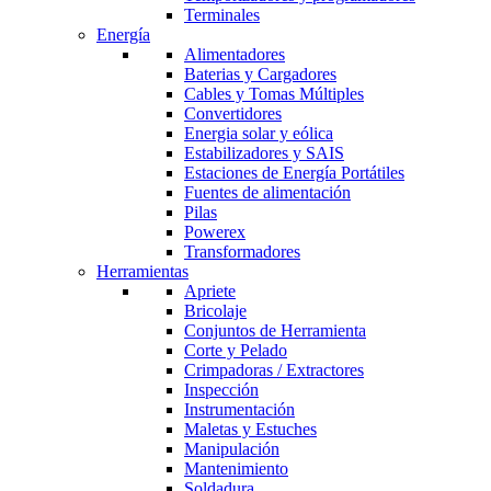
Terminales
Energía
Alimentadores
Baterias y Cargadores
Cables y Tomas Múltiples
Convertidores
Energia solar y eólica
Estabilizadores y SAIS
Estaciones de Energía Portátiles
Fuentes de alimentación
Pilas
Powerex
Transformadores
Herramientas
Apriete
Bricolaje
Conjuntos de Herramienta
Corte y Pelado
Crimpadoras / Extractores
Inspección
Instrumentación
Maletas y Estuches
Manipulación
Mantenimiento
Soldadura