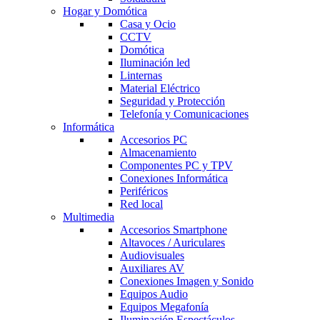
Hogar y Domótica
Casa y Ocio
CCTV
Domótica
Iluminación led
Linternas
Material Eléctrico
Seguridad y Protección
Telefonía y Comunicaciones
Informática
Accesorios PC
Almacenamiento
Componentes PC y TPV
Conexiones Informática
Periféricos
Red local
Multimedia
Accesorios Smartphone
Altavoces / Auriculares
Audiovisuales
Auxiliares AV
Conexiones Imagen y Sonido
Equipos Audio
Equipos Megafonía
Iluminación Espectáculos