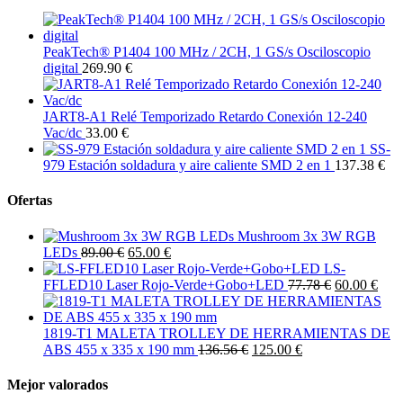
PeakTech® P1404 100 MHz / 2CH, 1 GS/s Osciloscopio
digital
269.90 €
JART8-A1 Relé Temporizado Retardo Conexión 12-240
Vac/dc
33.00 €
SS-
979 Estación soldadura y aire caliente SMD 2 en 1
137.38 €
Ofertas
Mushroom 3x 3W RGB
LEDs
89.00 €
65.00 €
LS-
FFLED10 Laser Rojo-Verde+Gobo+LED
77.78 €
60.00 €
1819-T1 MALETA TROLLEY DE HERRAMIENTAS DE
ABS 455 x 335 x 190 mm
136.56 €
125.00 €
Mejor valorados