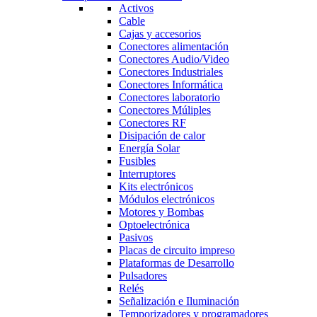
Activos
Cable
Cajas y accesorios
Conectores alimentación
Conectores Audio/Video
Conectores Industriales
Conectores Informática
Conectores laboratorio
Conectores Múliples
Conectores RF
Disipación de calor
Energía Solar
Fusibles
Interruptores
Kits electrónicos
Módulos electrónicos
Motores y Bombas
Optoelectrónica
Pasivos
Placas de circuito impreso
Plataformas de Desarrollo
Pulsadores
Relés
Señalización e Iluminación
Temporizadores y programadores